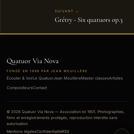
SUIVANT →
Grétry - Six quatuors op.3
Quatuor Via Nova
FONDÉ EN 1968 PAR JEAN MOUILLÈRE
Écouter & Voir
Le Quatuor
Jean Mouillère
Master classes
Artistes
Compositeurs
Contact
© 2026 Quatuor Via Nova — Association loi 1901. Photographies,
films et enregistrements protégés, reproduction interdite sans
autorisation.
Mentions légales
Confidentialité
RSS