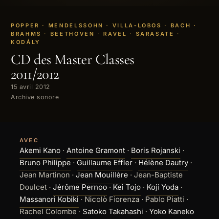
POPPER · MENDELSSOHN · VILLA-LOBOS · BACH ·
BRAHMS · BEETHOVEN · RAVEL · SARASATE ·
KODÁLY
CD des Master Classes
2011/2012
15 avril 2012
Archive sonore
AVEC
Akemi Kano
·
Antoine Gramont
·
Boris Rojanski
·
Bruno Philippe
·
Guillaume Effler
·
Hélène Dautry
·
Jean Martinon
·
Jean Mouillère
·
Jean-Baptiste
Doulcet
·
Jérôme Pernoo
·
Kei Tojo
·
Koji Yoda
·
Massanori Kobiki
·
Nicolò Fiorenza
·
Pablo Piatti
·
Rachel Colombe
·
Satoko Takahashi
·
Yoko Kaneko