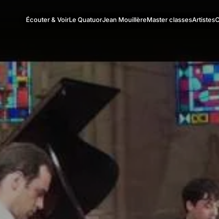
Écouter & Voir
Le Quatuor
Jean Mouillère
Master classes
Artistes
C