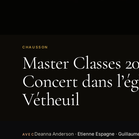
CHAUSSON
Master Classes 20
VOIR LA VIDÉO
Concert dans l’ég
Vétheuil
Deanna Anderson
·
Etienne Espagne
·
Guillaume
AVEC