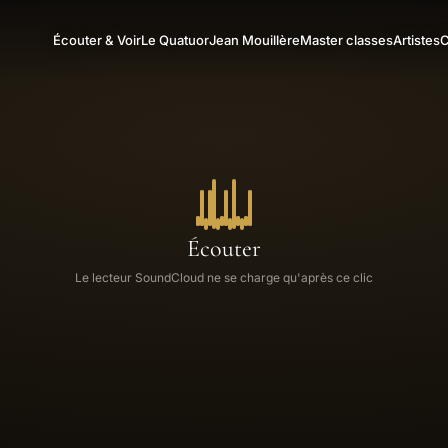
Écouter & Voir
Le Quatuor
Jean Mouillère
Master classes
Artistes
C
Écouter
Le lecteur SoundCloud ne se charge qu'après ce clic