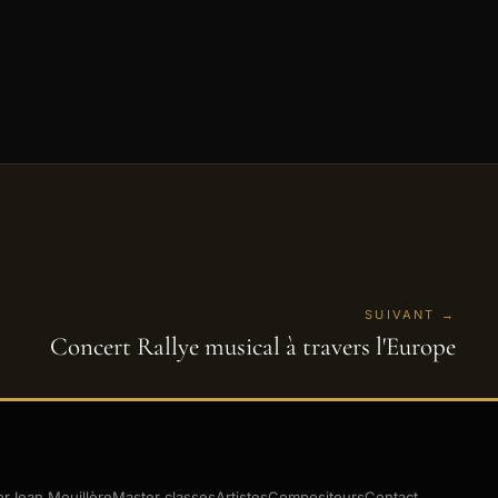
SUIVANT →
Concert Rallye musical à travers l'Europe
or
Jean Mouillère
Master classes
Artistes
Compositeurs
Contact