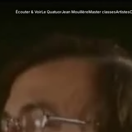
Écouter & Voir
Le Quatuor
Jean Mouillère
Master classes
Artistes
C