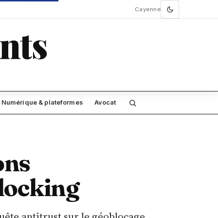
Cayenne
nts
Numérique & plateformes
Avocat
ons
locking
ête antitrust sur le géoblocage