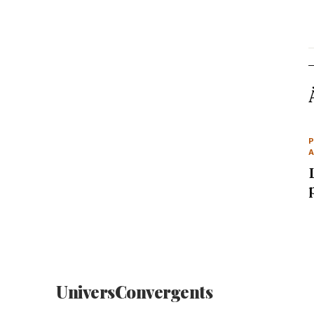
P
Univers
Convergents