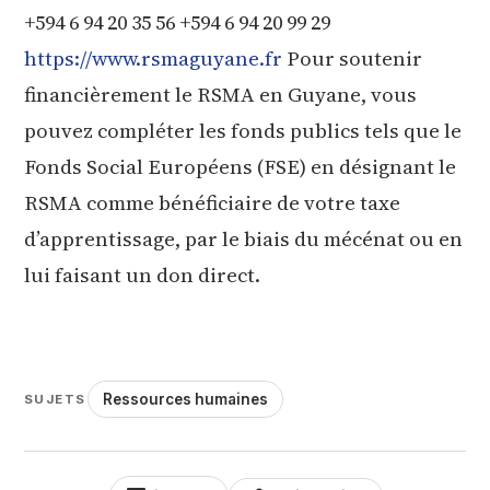
+594 6 94 20 35 56 +594 6 94 20 99 29
https://www.rsmaguyane.fr
Pour soutenir
financièrement le RSMA en Guyane, vous
pouvez compléter les fonds publics tels que le
Fonds Social Européens (FSE) en désignant le
RSMA comme bénéficiaire de votre taxe
d’apprentissage, par le biais du mécénat ou en
lui faisant un don direct.
Lire la vidéo
YOUTUBE
Lire la vidéo
Chargement au clic — aucune donnée envoyée à
Ressources humaines
SUJETS
YOUTUBE
YouTube avant votre action.
Chargement au clic — aucune donnée envoyée à
YouTube avant votre action.