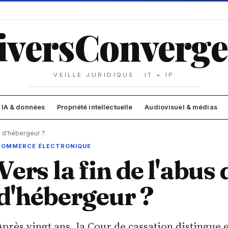
ivers
Converge
VEILLE JURIDIQUE · IT × IP
IA & données
Propriété intellectuelle
Audiovisuel & médias
ut d'hébergeur ?
COMMERCE ÉLECTRONIQUE
Vers la fin de l'abus
d'hébergeur ?
Après vingt ans, la Cour de cassation distingue 