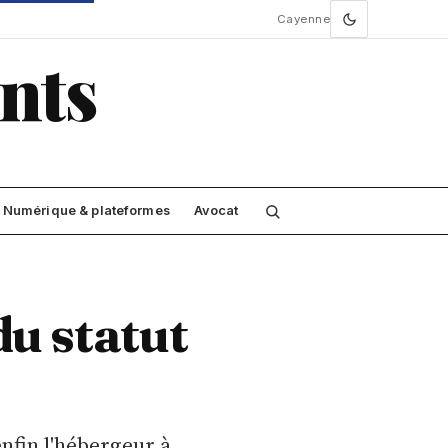
Cayenne
nts
Numérique & plateformes
Avocat
 du statut
enfin l'hébergeur à