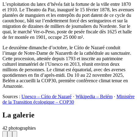
L’exploitation du latex d’hévéa fait la fortune de la ville entre 1870
et 1910. Le Theatro da Paz, inauguré le 15 février 1878, les avenues
plantées de manguiers et les entrepôts du port datent de ce cycle du
caoutchouc, bâti sur l’endettement forcé des seringueiros et sur la
migration de dizaines de milliers de journaliers du Nordeste. Sur le
quai, le marché Ver-o-Peso, poste de pesée fiscale dès 1625 et halle
de fer montée en 1901, occupe 25 000 m².
Le deuxième dimanche d’octobre, le Círio de Nazaré conduit
l’image de Notre-Dame de Nazareth de la cathédrale au sanctuaire.
Cette procession, attestée depuis 1793 et inscrite au patrimoine
culturel immatériel de l’Unesco en 2013, réunit environ deux
millions de personnes. Le climat est équatorial, avec des averses
quotidiennes en fin d’après-midi. Du 10 au 22 novembre 2025,
Belém a accueilli la COP30, première conférence climat tenue en
Amazonie.
Sources :
Unesco – Círio de Nazaré
·
Wikipedia – Belém
·
Ministère
de la Transition écologique – COP30
La galerie
42 photographies