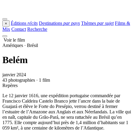
Éditions
récits
Destinations
par pays
Thèmes
par sujet
Films &
×
Mix
Contact
Recherche
Voir le film
Amériques · Brésil
Belém
janvier 2024
43 photographies · 1 film
Repères
Le 12 janvier 1616, une expédition portugaise commandée par
Francisco Caldeira Castelo Branco jette l’ancre dans la baie de
Guajará et élève le Forte do Presépio, verrou destiné à fermer
l’estuaire de l’Amazone aux Anglais et aux Néerlandais. La ville qui
en naît, capitale du Grão-Pará, ne sera rattachée au Brésil qu’en
1775. Elle compte aujourd’hui près de 1,4 million d’habitants sur 1
059 km², à une centaine de kilomètres de l’Atlantique.