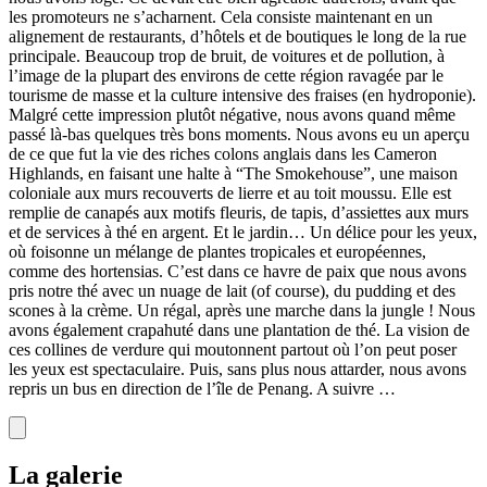
les promoteurs ne s’acharnent. Cela consiste maintenant en un
alignement de restaurants, d’hôtels et de boutiques le long de la rue
principale. Beaucoup trop de bruit, de voitures et de pollution, à
l’image de la plupart des environs de cette région ravagée par le
tourisme de masse et la culture intensive des fraises (en hydroponie).
Malgré cette impression plutôt négative, nous avons quand même
passé là-bas quelques très bons moments. Nous avons eu un aperçu
de ce que fut la vie des riches colons anglais dans les Cameron
Highlands, en faisant une halte à “The Smokehouse”, une maison
coloniale aux murs recouverts de lierre et au toit moussu. Elle est
remplie de canapés aux motifs fleuris, de tapis, d’assiettes aux murs
et de services à thé en argent. Et le jardin… Un délice pour les yeux,
où foisonne un mélange de plantes tropicales et européennes,
comme des hortensias. C’est dans ce havre de paix que nous avons
pris notre thé avec un nuage de lait (of course), du pudding et des
scones à la crème. Un régal, après une marche dans la jungle ! Nous
avons également crapahuté dans une plantation de thé. La vision de
ces collines de verdure qui moutonnent partout où l’on peut poser
les yeux est spectaculaire. Puis, sans plus nous attarder, nous avons
repris un bus en direction de l’île de Penang. A suivre …
La galerie