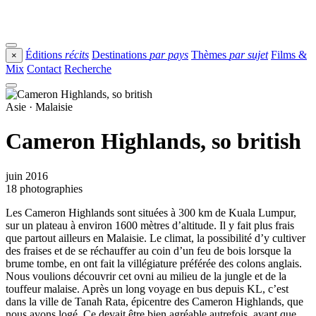
Éditions
récits
Destinations
par pays
Thèmes
par sujet
Films &
×
Mix
Contact
Recherche
Asie · Malaisie
Cameron Highlands, so british
juin 2016
18 photographies
Les Cameron Highlands sont situées à 300 km de Kuala Lumpur,
sur un plateau à environ 1600 mètres d’altitude. Il y fait plus frais
que partout ailleurs en Malaisie. Le climat, la possibilité d’y cultiver
des fraises et de se réchauffer au coin d’un feu de bois lorsque la
brume tombe, en ont fait la villégiature préférée des colons anglais.
Nous voulions découvrir cet ovni au milieu de la jungle et de la
touffeur malaise. Après un long voyage en bus depuis KL, c’est
dans la ville de Tanah Rata, épicentre des Cameron Highlands, que
nous avons logé. Ce devait être bien agréable autrefois, avant que