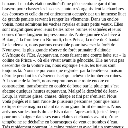
banane. Le palais était constitué d’une pièce centrale garni d’un
brasero pour chasser les insectes ; autour s’organisaient la chambres
des épouses et celle du roi entièrement occupée par un immense lit et
de grands paniers servant à ranger les vêtements. Dans un enclos
voisin, nous admirons les vaches royales et leurs petits veaux. Elles
sont magnifiques avec leurs belles robes brunes et satinées et leurs
cornes d’une longueur impressionnante. Notre journée s’achève à
Butare, à la frontière du Burundi, chez Prisca, la mère de Chantal.
Le lendemain, nous partons ensemble pour traverser la forêt de
Nyungwe, la plus grande réserve de forêt primaire d’altitude
d’Afrique de l’Est. Auparavant, nous faisant une courte halte sur « la
colline de Prisca », où elle vivait avant le génocide. Elle ne veut pas
descendre de la voiture car, nous explique-t-elle, les tueurs sont
toujours là. Nous ne pouvons que regarder par la fenêtre sa maison
détruite pendant les événements et qui achève de tomber en ruines.
A la sortie de la forêt, nous empruntons une route encore en
construction, transformée en coulée de boue par la pluie qui s’est
abattue quelques heures auparavant. Malgré la dextérité de Jean-
Loup, la voiture glisse, chasse, dérape et fini par s’enliser. Nous
voilà piégés et il faut l’aide de plusieurs personnes pour que nous
extirper de ce magma collant dans un grand bruit de moteur. Nous
arrivons sur les bords du lac Kivu dans l’après-midi, juste à temps
pour nous baigner dans ses eaux claires et chaudes avant qu’une
tempête ne se déchaîne en bourrasques de vent et trombes d’eau.
Très rapidement pourtant, le calme revient et avec lui un somptueux