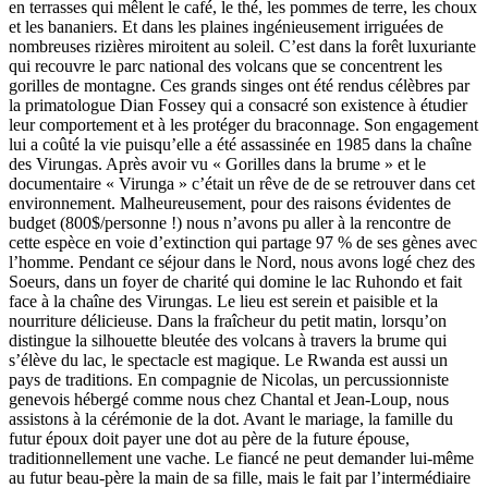
en terrasses qui mêlent le café, le thé, les pommes de terre, les choux
et les bananiers. Et dans les plaines ingénieusement irriguées de
nombreuses rizières miroitent au soleil. C’est dans la forêt luxuriante
qui recouvre le parc national des volcans que se concentrent les
gorilles de montagne. Ces grands singes ont été rendus célèbres par
la primatologue Dian Fossey qui a consacré son existence à étudier
leur comportement et à les protéger du braconnage. Son engagement
lui a coûté la vie puisqu’elle a été assassinée en 1985 dans la chaîne
des Virungas. Après avoir vu « Gorilles dans la brume » et le
documentaire « Virunga » c’était un rêve de de se retrouver dans cet
environnement. Malheureusement, pour des raisons évidentes de
budget (800$/personne !) nous n’avons pu aller à la rencontre de
cette espèce en voie d’extinction qui partage 97 % de ses gènes avec
l’homme. Pendant ce séjour dans le Nord, nous avons logé chez des
Soeurs, dans un foyer de charité qui domine le lac Ruhondo et fait
face à la chaîne des Virungas. Le lieu est serein et paisible et la
nourriture délicieuse. Dans la fraîcheur du petit matin, lorsqu’on
distingue la silhouette bleutée des volcans à travers la brume qui
s’élève du lac, le spectacle est magique. Le Rwanda est aussi un
pays de traditions. En compagnie de Nicolas, un percussionniste
genevois hébergé comme nous chez Chantal et Jean-Loup, nous
assistons à la cérémonie de la dot. Avant le mariage, la famille du
futur époux doit payer une dot au père de la future épouse,
traditionnellement une vache. Le fiancé ne peut demander lui-même
au futur beau-père la main de sa fille, mais le fait par l’intermédiaire