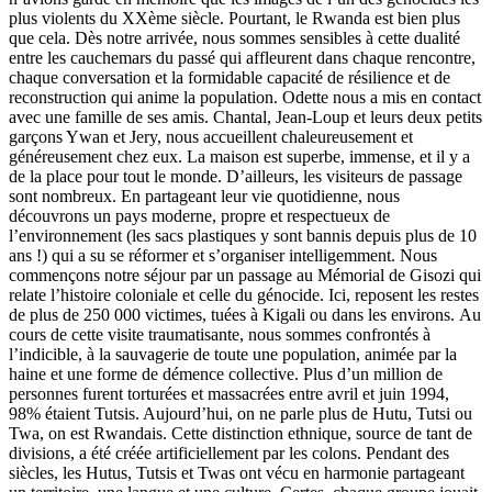
plus violents du XXème siècle. Pourtant, le Rwanda est bien plus
que cela. Dès notre arrivée, nous sommes sensibles à cette dualité
entre les cauchemars du passé qui affleurent dans chaque rencontre,
chaque conversation et la formidable capacité de résilience et de
reconstruction qui anime la population. Odette nous a mis en contact
avec une famille de ses amis. Chantal, Jean-Loup et leurs deux petits
garçons Ywan et Jery, nous accueillent chaleureusement et
généreusement chez eux. La maison est superbe, immense, et il y a
de la place pour tout le monde. D’ailleurs, les visiteurs de passage
sont nombreux. En partageant leur vie quotidienne, nous
découvrons un pays moderne, propre et respectueux de
l’environnement (les sacs plastiques y sont bannis depuis plus de 10
ans !) qui a su se réformer et s’organiser intelligemment. Nous
commençons notre séjour par un passage au Mémorial de Gisozi qui
relate l’histoire coloniale et celle du génocide. Ici, reposent les restes
de plus de 250 000 victimes, tuées à Kigali ou dans les environs. Au
cours de cette visite traumatisante, nous sommes confrontés à
l’indicible, à la sauvagerie de toute une population, animée par la
haine et une forme de démence collective. Plus d’un million de
personnes furent torturées et massacrées entre avril et juin 1994,
98% étaient Tutsis. Aujourd’hui, on ne parle plus de Hutu, Tutsi ou
Twa, on est Rwandais. Cette distinction ethnique, source de tant de
divisions, a été créée artificiellement par les colons. Pendant des
siècles, les Hutus, Tutsis et Twas ont vécu en harmonie partageant