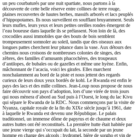
un peu courbaturés par une nuit spartiate, nous partons à la
découverte de cette belle réserve entre collines de terre rouge,
plaines recouvertes de hautes herbes, massifs arborés et lacs peuplés
d’hippopotames. Ils nous surveillent en soufflant bruyamment. Seuls
leurs mufles, leurs yeux et leurs petites oreilles rondes émergent de
l’eau boueuse dans laquelle ils se prélassent. Non loin de là, des
crocodiles aussi immobiles que des bouts de bois semblent
trompeusement somnoler au soleil, tandis que des oiseaux aux
longues pattes cherchent leur pitance dans la vase. Aux détours des
chemins nous croisons de nombreuses colonies de singes, des
zèbres, des familles d’amusants phacochères, des troupeaux
d’antilopes, de bubales ou de gazelles et même une hyène. Enfin,
mâchonnant de l’acacia, voici les girafes. Elles marchent
nonchalamment au bord de la piste et nous jettent des regards
curieux de leurs doux yeux bordés de kohl. Le Rwanda est enfin le
pays des lacs et des mille collines. Jean-Loup nous propose de nous
faire découvrir son pays d’adoption, lors d’une virée de trois jours
qui nous mènera d’abord au Sud puis à l’Ouest, le long du lac Kivu
qui sépare le Rwanda de la RDC. Nous commençons par la visite de
Nyanza, capitale royale de la fin du XIXe siècle jusqu’à 1961, date
à laquelle le Rwanda est devenu une République. Le palais
traditionnel, un immense dôme de papyrus et de chaume et deux
autres huttes ont été reconstitués. La première hutte était habitée par
une jeune vierge qui s’occupait du lait, la seconde par un jeune
homme en charge des alcools : hydromel, bière de sorgho et vin de