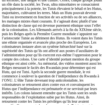
un territoire, une langue et une culture. Certes, chaque groupe jouait
un rôle dans la société, les Twas, ultra minoritaires se consacraient
principalement à la poterie, les Tutsis élevaient le bétail et les Hutus,
majoritaires, cultivaient les terres. Mais un Hutu pouvait devenir
Tutsi ou inversement en fonction de ses activités ou de ses alliances,
les mariages mixtes étant courants. Il s’agissait donc plutôt d’une
distinction de classe qui est devenue purement ethnique sous l’effet
de la colonisation. Les Allemands arrivés à la fin du XIXème siècle,
puis les Belges après la Première Guerre mondiale s’appuient sur
l’aristocratie Tutsie au détriment des Hutus. Ils voient dans les Tutsis
une ethnie organisée et avancée plus proche des Européens. Les
colonisateurs instaure alors un système hiérarchisé basé sur la
supériorité des Tutsis qu’ils ont affecté aux postes d’auxiliaires de
l’administration pour qu’ils exercent eux-même l’oppression pour le
compte des colons. Une carte d’identité portant mention du groupe
ethnique est ainsi créée. Au mémorial, des vidéos montrent aussi les
Belges mesurant le faciès des Rwandais pour déterminer qui est
Hutu, qui est Tutsi. Après la seconde guerre mondiale, le roi
commence à soulever la question de l’indépendance du Rwanda à
l’ONU. L’élite Tutsie devenant trop anticolonialiste, les
colonisateurs se retournent alors contre eux et convainquent les
Hutus que l’indépendance est prématurée et ne servirait par leurs
intérêts. Les colons laissent entendre que les Tutsis sont les seuls
responsables de l’exploitation subie par les Hutus. Ainsi, ils
retournent contre les Tutsis les privilèges qu’ils leur avaient