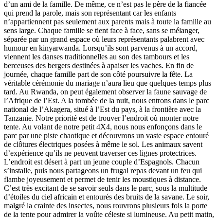
d’un ami de la famille. De même, ce n’est pas le père de la fiancée
qui prend la parole, mais son représentant car les enfants
n’appartiennent pas seulement aux parents mais à toute la famille au
sens large. Chaque famille se tient face à face, sans se mélanger,
séparée par un grand espace où leurs représentants palabrent avec
humour en kinyarwanda. Lorsqu’ils sont parvenus à un accord,
viennent les danses traditionnelles au son des tambours et les
berceuses des bergers destinées à apaiser les vaches. En fin de
journée, chaque famille part de son côté poursuivre la fête. La
véritable cérémonie du mariage n’aura lieu que quelques temps plus
tard. Au Rwanda, on peut également observer la faune sauvage de
l’Afrique de l’Est. A la tombée de la nuit, nous entrons dans le parc
national de l’Akagera, situé à l’Est du pays, à la frontière avec la
Tanzanie. Notre priorité est de trouver l’endroit où monter notre
tente. Au volant de notre petit 4X4, nous nous enfonçons dans le
parc par une piste chaotique et découvrons un vaste espace entouré
de clôtures électriques posées à même le sol. Les animaux savent
d’expérience qu’ils ne peuvent traverser ces lignes protectrices.
L’endroit est désert à part un jeune couple d’Espagnols. Chacun
s’installe, puis nous partageons un frugal repas devant un feu qui
flambe joyeusement et permet de tenir les moustiques à distance.
C’est très excitant de se savoir seuls dans le parc, sous la multitude
d’étoiles du ciel africain et entourés des bruits de la savane. Le soir,
malgré la crainte des insectes, nous rouvrons plusieurs fois la porte
de la tente pour admirer la voûte céleste si lumineuse. Au petit matin,