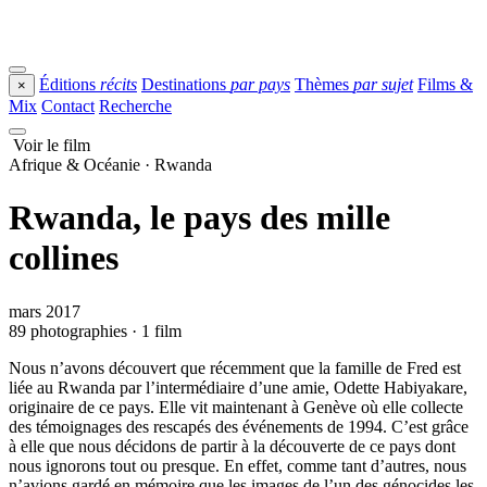
Éditions
récits
Destinations
par pays
Thèmes
par sujet
Films &
×
Mix
Contact
Recherche
Voir le film
Afrique & Océanie · Rwanda
Rwanda, le pays des mille
collines
mars 2017
89 photographies · 1 film
Nous n’avons découvert que récemment que la famille de Fred est
liée au Rwanda par l’intermédiaire d’une amie, Odette Habiyakare,
originaire de ce pays. Elle vit maintenant à Genève où elle collecte
des témoignages des rescapés des événements de 1994. C’est grâce
à elle que nous décidons de partir à la découverte de ce pays dont
nous ignorons tout ou presque. En effet, comme tant d’autres, nous
n’avions gardé en mémoire que les images de l’un des génocides les