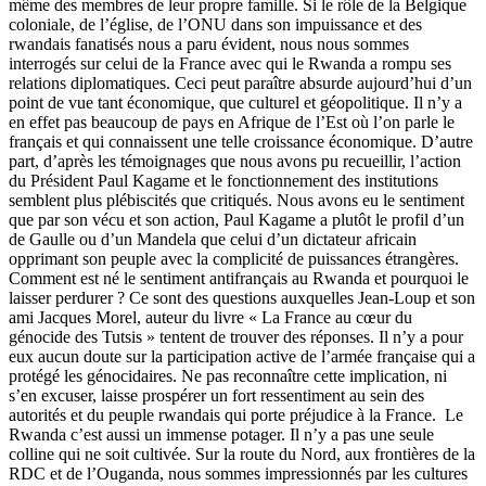
même des membres de leur propre famille. Si le rôle de la Belgique
coloniale, de l’église, de l’ONU dans son impuissance et des
rwandais fanatisés nous a paru évident, nous nous sommes
interrogés sur celui de la France avec qui le Rwanda a rompu ses
relations diplomatiques. Ceci peut paraître absurde aujourd’hui d’un
point de vue tant économique, que culturel et géopolitique. Il n’y a
en effet pas beaucoup de pays en Afrique de l’Est où l’on parle le
français et qui connaissent une telle croissance économique. D’autre
part, d’après les témoignages que nous avons pu recueillir, l’action
du Président Paul Kagame et le fonctionnement des institutions
semblent plus plébiscités que critiqués. Nous avons eu le sentiment
que par son vécu et son action, Paul Kagame a plutôt le profil d’un
de Gaulle ou d’un Mandela que celui d’un dictateur africain
opprimant son peuple avec la complicité de puissances étrangères.
Comment est né le sentiment antifrançais au Rwanda et pourquoi le
laisser perdurer ? Ce sont des questions auxquelles Jean-Loup et son
ami Jacques Morel, auteur du livre « La France au cœur du
génocide des Tutsis » tentent de trouver des réponses. Il n’y a pour
eux aucun doute sur la participation active de l’armée française qui a
protégé les génocidaires. Ne pas reconnaître cette implication, ni
s’en excuser, laisse prospérer un fort ressentiment au sein des
autorités et du peuple rwandais qui porte préjudice à la France.
Le
Rwanda c’est aussi un immense potager. Il n’y a pas une seule
colline qui ne soit cultivée. Sur la route du Nord, aux frontières de la
RDC et de l’Ouganda, nous sommes impressionnés par les cultures