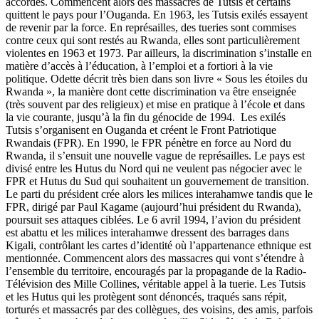
accordés. Commencent alors des massacres de Tutsis et certains
quittent le pays pour l’Ouganda. En 1963, les Tutsis exilés essayent
de revenir par la force. En représailles, des tueries sont commises
contre ceux qui sont restés au Rwanda, elles sont particulièrement
violentes en 1963 et 1973. Par ailleurs, la discrimination s’installe en
matière d’accès à l’éducation, à l’emploi et a fortiori à la vie
politique. Odette décrit très bien dans son livre « Sous les étoiles du
Rwanda », la manière dont cette discrimination va être enseignée
(très souvent par des religieux) et mise en pratique à l’école et dans
la vie courante, jusqu’à la fin du génocide de 1994.
Les exilés
Tutsis s’organisent en Ouganda et créent le Front Patriotique
Rwandais (FPR). En 1990, le FPR pénètre en force au Nord du
Rwanda, il s’ensuit une nouvelle vague de représailles. Le pays est
divisé entre les Hutus du Nord qui ne veulent pas négocier avec le
FPR et Hutus du Sud qui souhaitent un gouvernement de transition.
Le parti du président crée alors les milices interahamwe tandis que le
FPR, dirigé par Paul Kagame (aujourd’hui président du Rwanda),
poursuit ses attaques ciblées. Le 6 avril 1994, l’avion du président
est abattu et les milices interahamwe dressent des barrages dans
Kigali, contrôlant les cartes d’identité où l’appartenance ethnique est
mentionnée. Commencent alors des massacres qui vont s’étendre à
l’ensemble du territoire, encouragés par la propagande de la Radio-
Télévision des Mille Collines, véritable appel à la tuerie. Les Tutsis
et les Hutus qui les protègent sont dénoncés, traqués sans répit,
torturés et massacrés par des collègues, des voisins, des amis, parfois