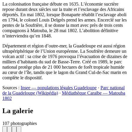
La colonisation française débute en 1635. L’économie sucrière
repose durant deux siècles sur la traite et l’esclavage des Africains
déportés. En mai 1802, lorsque Bonaparte rétablit l’esclavage aboli
en 1794, le colonel Louis Delgrès prend les armes. Encerclé sur les
pentes de la Soufrière, il se donne la mort avec près de trois cents
compagnons à Matouba, le 28 mai 1802. L’abolition définitive
n’interviendra qu’en 1848.
Département et région d’outre-mer, la Guadeloupe est aussi région
ultrapériphérique de l’Union européenne. La Soufrière demeure un
volcan actif : sa crise de 1976 provoqua l’évacuation de dizaines de
milliers d’habitants du sud de Basse-Terre. Créé en 1989, le parc
national protège plus de 21 000 hectares de forêt tropicale humide
au cœur de l’île, tandis que le lagon du Grand Cul-de-Sac marin en
complète le dispositif.
Sources :
Insee — populations légales Guadeloupe
·
Parc national
de la Guadeloupe (Wikipédia)
·
Médiathèque Caraïbe — Matouba
1802
La galerie
107 photographies