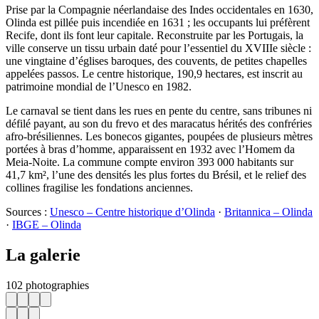
Prise par la Compagnie néerlandaise des Indes occidentales en 1630,
Olinda est pillée puis incendiée en 1631 ; les occupants lui préfèrent
Recife, dont ils font leur capitale. Reconstruite par les Portugais, la
ville conserve un tissu urbain daté pour l’essentiel du XVIIIe siècle :
une vingtaine d’églises baroques, des couvents, de petites chapelles
appelées passos. Le centre historique, 190,9 hectares, est inscrit au
patrimoine mondial de l’Unesco en 1982.
Le carnaval se tient dans les rues en pente du centre, sans tribunes ni
défilé payant, au son du frevo et des maracatus hérités des confréries
afro-brésiliennes. Les bonecos gigantes, poupées de plusieurs mètres
portées à bras d’homme, apparaissent en 1932 avec l’Homem da
Meia-Noite. La commune compte environ 393 000 habitants sur
41,7 km², l’une des densités les plus fortes du Brésil, et le relief des
collines fragilise les fondations anciennes.
Sources :
Unesco – Centre historique d’Olinda
·
Britannica – Olinda
·
IBGE – Olinda
La galerie
102 photographies