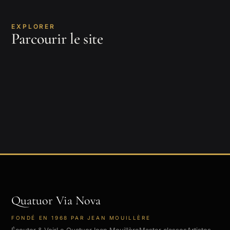
EXPLORER
Le Quatuor
Parcourir le site
Jean Mouillère
Artistes
L'ensemble
Compositeurs
Le violoniste, fondateur
Master classes
Interprètes & partenaires
Le répertoire, de Bach à Dutilleux
Château de La Roche-Guyon
Quatuor Via Nova
FONDÉ EN 1968 PAR JEAN MOUILLÈRE