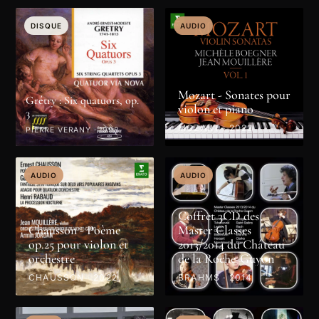
DISQUE
DISQUE
DISQUE
DISQUE
DISQUE
AUDIO
Mozart - Sonates pour
Grétry : Six quatuors, op.
violon et piano
3
MOZART · 2022
PIERRE VERANY · 1998
AUDIO
AUDIO
Coffret 3CD des
Chausson - Poème
Master Classes
op.25 pour violon et
2013/2014 du Château
orchestre
de la Roche-Guyon
CHAUSSON · 2022
BRAHMS · 2014