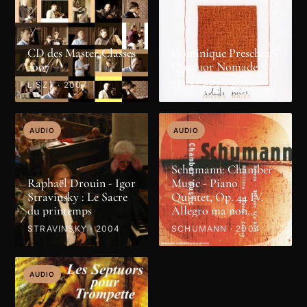
CD des Master Classes
Dominique Preschez -
2007
Quatuor Nomade
LISZT · 2007
PRESCHEZ · 2006
AUDIO
AUDIO
Schumann: Chamber
Raphaël Drouin - Igor
Music - Piano
Stravinsky : Le Sacre
Quintet, Op. 44 IV.
du printemps
Allegro ma non
troppo
STRAVINSKY · 2004
SCHUMANN · 2004
AUDIO