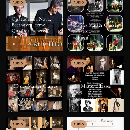
AUDIO
AUDIO
Quatuor Via Nova,
Beethoven, 2ème
CD des Master Classes
Quatuor, Scherzo
2011/2012
(bis)
POPPER ·
BEETHOVEN · 2012
MENDELSSOHN ·
VILLA-LOBOS · BACH ·
BRAHMS · BEETHOVEN
· RAVEL · SARASATE ·
AUDIO
AUDIO
KODÁLY · 2012
CD des Master Classes
CD Master Classes
2010
2009
CHAUSSON ·
SAINT-SAËNS ·
MENDELSSOHN ·
CHOSTAKOVITCH ·
SCHUBERT · HAENDEL
MENDELSSOHN ·
· PAGANINI · GLIÈRE ·
CHOPIN · BACH ·
SCHUMANN · 2010
SARASATE ·
AUDIO
AUDIO
TCHAÏKOVSKI · 2009