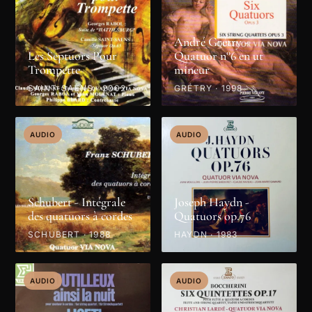
André Grétry -
Les Septuors Pour
Quatuor n°6 en ut
Trompette
mineur
SAINT-SAËNS · 2002
GRÉTRY · 1998
AUDIO
AUDIO
Schubert - Intégrale
Joseph Haydn -
des quatuors à cordes
Quatuors op.76
SCHUBERT · 1988
HAYDN · 1983
AUDIO
AUDIO