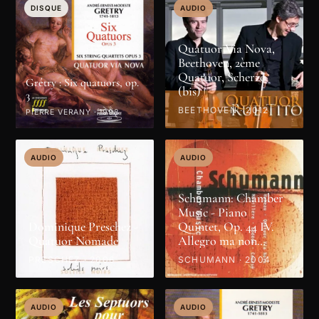
DISQUE
AUDIO
Quatuor Via Nova,
Beethoven, 2ème
Quatuor, Scherzo
Grétry : Six quatuors, op.
(bis)
3
BEETHOVEN · 2012
PIERRE VERANY · 1998
AUDIO
AUDIO
Schumann: Chamber
Music - Piano
Dominique Preschez -
Quintet, Op. 44 IV.
Quatuor Nomade
Allegro ma non
troppo
PRESCHEZ · 2006
SCHUMANN · 2004
AUDIO
AUDIO