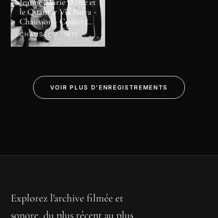
Jeanne-Marie Darré et
le Quatuor Via Nova -
Chausson - Concert
en ré majeur
CHAUSSON · 1971
VOIR PLUS D'ENREGISTREMENTS
Explorez l'archive filmée et
sonore, du plus récent au plus