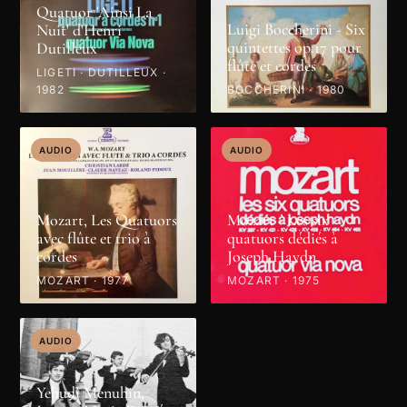
Quatuor 'Ainsi La
Luigi Boccherini - Six
Nuit' d'Henri
quintettes op.17 pour
Dutilleux
flûte et cordes
LIGETI · DUTILLEUX ·
1982
BOCCHERINI · 1980
AUDIO
AUDIO
Mozart, Les Quatuors
Mozart - Les six
avec flûte et trio à
quatuors dédiés à
cordes
Joseph Haydn
MOZART · 1977
MOZART · 1975
AUDIO
Yehudi Menuhin,