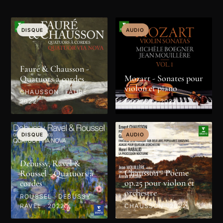
DISQUE
AUDIO
Fauré & Chausson -
Mozart - Sonates pour
Quatuors à cordes
violon et piano
CHAUSSON · FAURÉ ·
2022
MOZART · 2022
DISQUE
AUDIO
Debussy, Ravel &
Chausson - Poème
Roussel - Quatuors à
op.25 pour violon et
cordes
orchestre
ROUSSEL · DEBUSSY ·
RAVEL · 2022
CHAUSSON · 2022