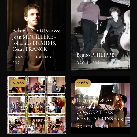
Adam LALOUM avec
Jean MOUILLÈRE -
Johannes BRAHMS,
César FRANCK
Bruno PHILIPPE
FRANCK · BRAHMS ·
2021
BACH · 2021
VIDÉO
VIDÉO
Dimanche 28 Avril
2019 - 15h -
CD des Master Classes
CONCERT DES
2019
REVELATIONS 2019
CHOPIN · BEETHOVEN ·
COLETTI · R. STRAUSS
COLETTI · 2019
· PROKOFIEV · MOZART