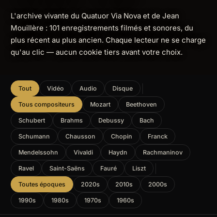
L'archive vivante du Quatuor Via Nova et de Jean
Mouillère : 101 enregistrements filmés et sonores, du
plus récent au plus ancien. Chaque lecteur ne se charge
qu'au clic — aucun cookie tiers avant votre choix.
Tout
Vidéo
Audio
Disque
Tous compositeurs
Mozart
Beethoven
Schubert
Brahms
Debussy
Bach
Schumann
Chausson
Chopin
Franck
Mendelssohn
Vivaldi
Haydn
Rachmaninov
Ravel
Saint-Saëns
Fauré
Liszt
Toutes époques
2020s
2010s
2000s
1990s
1980s
1970s
1960s