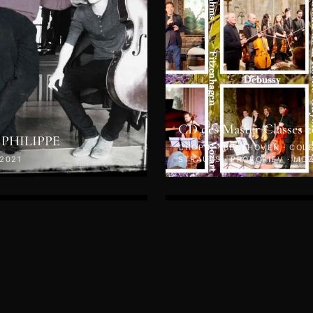
CD des Master Classes 2
 PHILIPPE
CHOPIN · BEETHOVEN · COLET
 2021
STRAUSS · PROKOFIEV · MOZ
KODÁLY · 2019
VIDÉO
di 26 Avril 2019 -
rt - Autour du Quatuor
Jeudi 25 avril 2019 - Conc
des
Le Piano en Fête