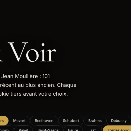
 Voir
Jean Mouillère : 101
 récent au plus ancien. Chaque
kie tiers avant votre choix.
rs
Mozart
Beethoven
Schubert
Brahms
Debussy
ninov
Ravel
Saint-Saëns
Fauré
Liszt
Toutes époq