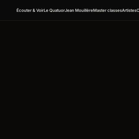
Écouter & Voir
Le Quatuor
Jean Mouillère
Master classes
Artistes
C