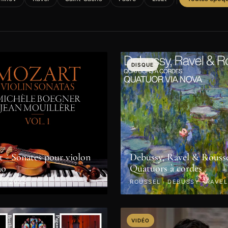
DISQUE
 - Sonates pour violon
Debussy, Ravel & Rousse
no
Quatuors à cordes
 · 2022
ROUSSEL · DEBUSSY · RAVEL
VIDÉO