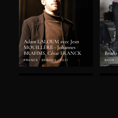
Adam LALOUM avec Jean
MOUILLÈRE - Johannes
BRAHMS, César FRANCK
Bruno
FRANCK · BRAHMS · 2021
BACH ·
VIDÉO
VIDÉO
Samedi 27 Avril 2019 - Concert
Vendre
- DU SOLO AU SEXTUOR A
Conce
CORDES
à Cor