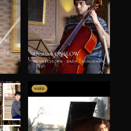
 au
ndre
Quatuor ONSLOW
MENDELSSOHN · BACH · SCHUMANN
· 2021
VIDÉO