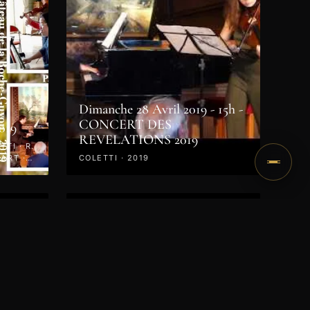
Dimanche 28 Avril 2019 - 15h -
CONCERT DES
019
REVELATIONS 2019
TI · R.
ART ·
COLETTI · 2019
VIDÉO
ert -
CD des Master Classes 2018
LISZT · CHOPIN · BACH ·