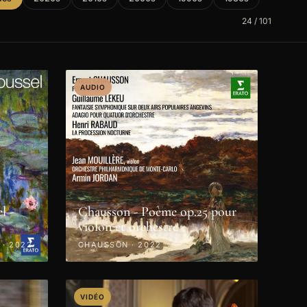
24 / 101
AUDIO
l -
Chausson - Poème op.25 pour
violon et orchestre
 · 2022
CHAUSSON · 2022
VIDÉO