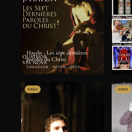
Coffre
Révéla
Haydn - Les sept dernières
Vexin
paroles du Christ
SAINT-
CHAUSSON · HAYDN · 2022
· GERS
PAGANI
VIDÉO
VIDÉO