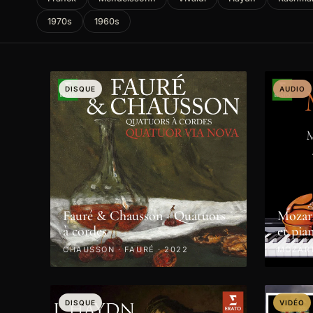
1970s
1960s
DISQUE
AUDIO
Fauré & Chausson - Quatuors
Mozart
à cordes
et pia
CHAUSSON · FAURÉ · 2022
MOZART
DISQUE
VIDÉO