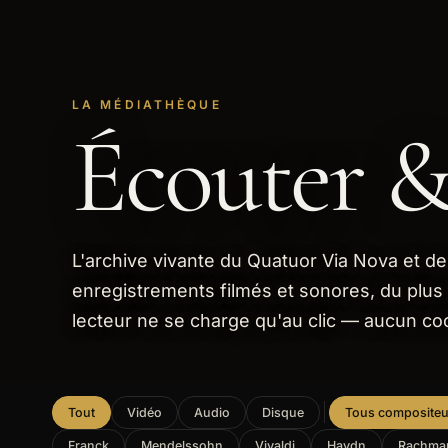
LA MÉDIATHÈQUE
Écouter &
L'archive vivante du Quatuor Via Nova et de 
enregistrements filmés et sonores, du plus
lecteur ne se charge qu'au clic — aucun coo
Tout
Vidéo
Audio
Disque
Tous compositeu
Franck
Mendelssohn
Vivaldi
Haydn
Rachma