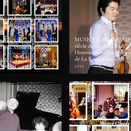
MUSIQUE FRANÇAISE
t de 4 CD des
siècle des LUMIÈRES -
tions Musicales du
Hommage au Duc Alexa
de La Rochefoucauld
SAËNS · FRANCK · SCHUBERT
HWIN · LECLAIR · BRAHMS ·
2021
NI · 2022
VIDÉO