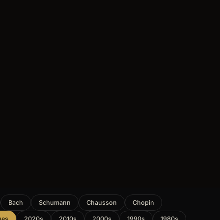
Bach
Schumann
Chausson
Chopin
ues
2020s
2010s
2000s
1990s
1980s