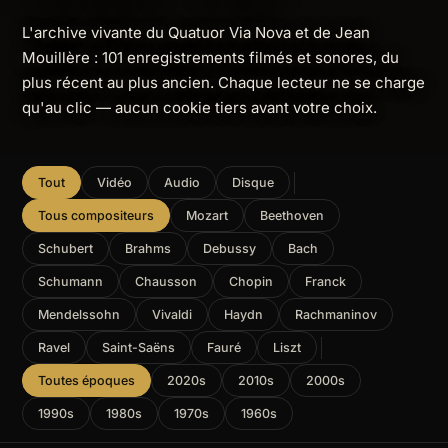
L'archive vivante du Quatuor Via Nova et de Jean
Mouillère : 101 enregistrements filmés et sonores, du
plus récent au plus ancien. Chaque lecteur ne se charge
qu'au clic — aucun cookie tiers avant votre choix.
Tout
Vidéo
Audio
Disque
Tous compositeurs
Mozart
Beethoven
Schubert
Brahms
Debussy
Bach
Schumann
Chausson
Chopin
Franck
Mendelssohn
Vivaldi
Haydn
Rachmaninov
Ravel
Saint-Saëns
Fauré
Liszt
Toutes époques
2020s
2010s
2000s
1990s
1980s
1970s
1960s