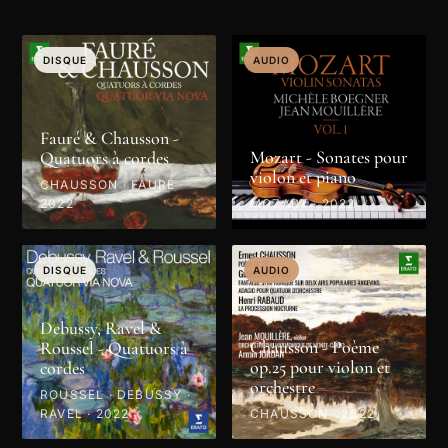
DISQUE
AUDIO
Fauré & Chausson -
Mozart - Sonates pour
Quatuors à cordes
violon et piano
CHAUSSON · FAURÉ ·
2022
MOZART · 2022
DISQUE
AUDIO
Debussy, Ravel &
Chausson - Poème
Roussel - Quatuors à
op.25 pour violon et
cordes
orchestre
ROUSSEL · DEBUSSY ·
RAVEL · 2022
CHAUSSON · 2022