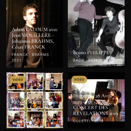
Adam LALOUM avec
Jean MOUILLÈRE -
Johannes BRAHMS,
César FRANCK
Bruno PHILIPPE
FRANCK · BRAHMS ·
2021
BACH · 2021
VIDÉO
VIDÉO
Dimanche 28 Avril
2019 - 15h -
CD des Master Classes
CONCERT DES
2019
REVELATIONS 2019
CHOPIN · BEETHOVEN ·
COLETTI · R. STRAUSS
COLETTI · 2019
· PROKOFIEV · MOZART