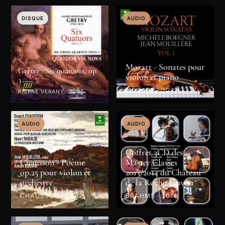
DISQUE
DISQUE
DISQUE
DISQUE
DISQUE
AUDIO
Mozart - Sonates pour
Grétry : Six quatuors, op.
violon et piano
3
MOZART · 2022
PIERRE VERANY · 1998
AUDIO
AUDIO
Coffret 3CD des
Chausson - Poème
Master Classes
op.25 pour violon et
2013/2014 du Château
orchestre
de la Roche-Guyon
CHAUSSON · 2022
BRAHMS · 2014