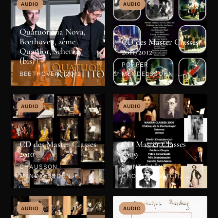
AUDIO
AUDIO
Quatuor Via Nova,
Beethoven, 2ème
CD des Master Classes
Quatuor, Scherzo
2011/2012
(bis)
POPPER ·
BEETHOVEN · 2012
MENDELSSOHN ·
VILLA-LOBOS · BACH ·
BRAHMS · BEETHOVEN
· RAVEL · SARASATE ·
AUDIO
AUDIO
KODÁLY · 2012
CD des Master Classes
CD Master Classes
2010
2009
CHAUSSON ·
SAINT-SAËNS ·
MENDELSSOHN ·
CHOSTAKOVITCH ·
SCHUBERT · HAENDEL
MENDELSSOHN ·
· PAGANINI · GLIÈRE ·
CHOPIN · BACH ·
SCHUMANN · 2010
SARASATE ·
AUDIO
AUDIO
TCHAÏKOVSKI · 2009