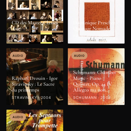
CD des Master Classes
Dominique Preschez -
2007
Quatuor Nomade
LISZT · 2007
PRESCHEZ · 2006
AUDIO
AUDIO
Schumann: Chamber
Raphaël Drouin - Igor
Music - Piano
Stravinsky : Le Sacre
Quintet, Op. 44 IV.
du printemps
Allegro ma non
troppo
STRAVINSKY · 2004
SCHUMANN · 2004
AUDIO