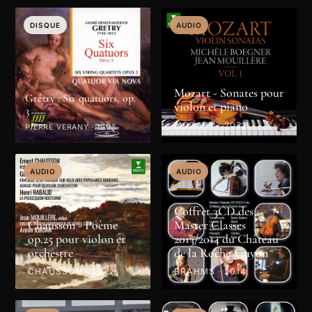
DISQUE
DISQUE
DISQUE
DISQUE
DISQUE
AUDIO
Mozart - Sonates pour
Grétry : Six quatuors, op.
violon et piano
3
MOZART · 2022
PIERRE VERANY · 1998
AUDIO
AUDIO
Coffret 3CD des
Chausson - Poème
Master Classes
op.25 pour violon et
2013/2014 du Château
orchestre
de la Roche-Guyon
CHAUSSON · 2022
BRAHMS · 2014