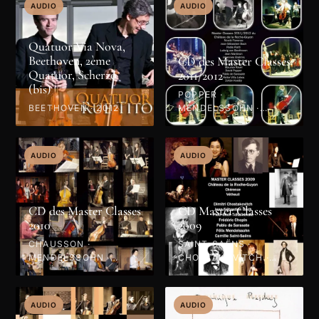
AUDIO
AUDIO
Quatuor Via Nova,
Beethoven, 2ème
CD des Master Classes
Quatuor, Scherzo
2011/2012
(bis)
POPPER ·
BEETHOVEN · 2012
MENDELSSOHN ·
VILLA-LOBOS · BACH ·
BRAHMS · BEETHOVEN
· RAVEL · SARASATE ·
AUDIO
AUDIO
KODÁLY · 2012
CD des Master Classes
CD Master Classes
2010
2009
CHAUSSON ·
SAINT-SAËNS ·
MENDELSSOHN ·
CHOSTAKOVITCH ·
SCHUBERT · HAENDEL
MENDELSSOHN ·
· PAGANINI · GLIÈRE ·
CHOPIN · BACH ·
SCHUMANN · 2010
SARASATE ·
AUDIO
AUDIO
TCHAÏKOVSKI · 2009