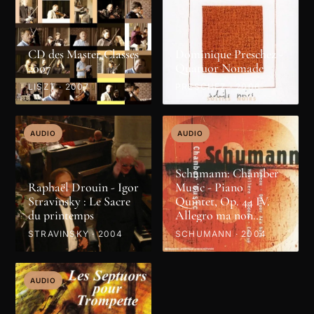
CD des Master Classes
Dominique Preschez -
2007
Quatuor Nomade
LISZT · 2007
PRESCHEZ · 2006
AUDIO
AUDIO
Schumann: Chamber
Raphaël Drouin - Igor
Music - Piano
Stravinsky : Le Sacre
Quintet, Op. 44 IV.
du printemps
Allegro ma non
troppo
STRAVINSKY · 2004
SCHUMANN · 2004
AUDIO