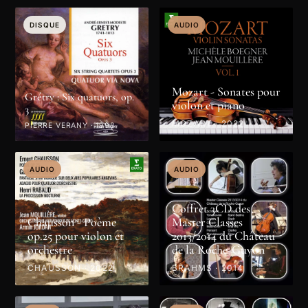
DISQUE
DISQUE
DISQUE
DISQUE
DISQUE
AUDIO
Mozart - Sonates pour
Grétry : Six quatuors, op.
violon et piano
3
MOZART · 2022
PIERRE VERANY · 1998
AUDIO
AUDIO
Coffret 3CD des
Chausson - Poème
Master Classes
op.25 pour violon et
2013/2014 du Château
orchestre
de la Roche-Guyon
CHAUSSON · 2022
BRAHMS · 2014