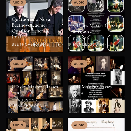
AUDIO
AUDIO
Quatuor Via Nova,
Beethoven, 2ème
CD des Master Classes
Quatuor, Scherzo
2011/2012
(bis)
POPPER ·
BEETHOVEN · 2012
MENDELSSOHN ·
VILLA-LOBOS · BACH ·
BRAHMS · BEETHOVEN
· RAVEL · SARASATE ·
AUDIO
AUDIO
KODÁLY · 2012
CD des Master Classes
CD Master Classes
2010
2009
CHAUSSON ·
SAINT-SAËNS ·
MENDELSSOHN ·
CHOSTAKOVITCH ·
SCHUBERT · HAENDEL
MENDELSSOHN ·
· PAGANINI · GLIÈRE ·
CHOPIN · BACH ·
SCHUMANN · 2010
SARASATE ·
AUDIO
AUDIO
TCHAÏKOVSKI · 2009