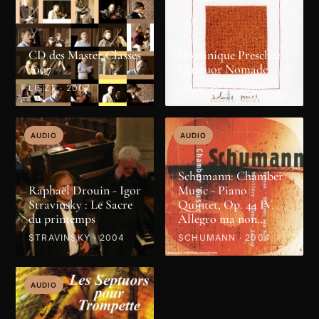
CD des Master Classes
Dominique Preschez -
2007
Quatuor Nomade
LISZT · 2007
PRESCHEZ · 2006
AUDIO
AUDIO
Schumann: Chamber
Raphaël Drouin - Igor
Music - Piano
Stravinsky : Le Sacre
Quintet, Op. 44 IV.
du printemps
Allegro ma non
troppo
STRAVINSKY · 2004
SCHUMANN · 2004
AUDIO