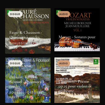
DISQUE
AUDIO
Fauré & Chausson -
Mozart - Sonates pour
Quatuors à cordes
violon et piano
CHAUSSON · FAURÉ ·
2022
MOZART · 2022
DISQUE
AUDIO
Debussy, Ravel &
Chausson - Poème
Roussel - Quatuors à
op.25 pour violon et
cordes
orchestre
ROUSSEL · DEBUSSY ·
RAVEL · 2022
CHAUSSON · 2022