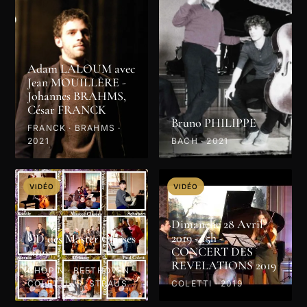
Adam LALOUM avec
Jean MOUILLÈRE -
Johannes BRAHMS,
César FRANCK
Bruno PHILIPPE
FRANCK · BRAHMS ·
2021
BACH · 2021
VIDÉO
VIDÉO
Dimanche 28 Avril
2019 - 15h -
CD des Master Classes
CONCERT DES
2019
REVELATIONS 2019
CHOPIN · BEETHOVEN ·
COLETTI · R. STRAUSS
COLETTI · 2019
· PROKOFIEV · MOZART