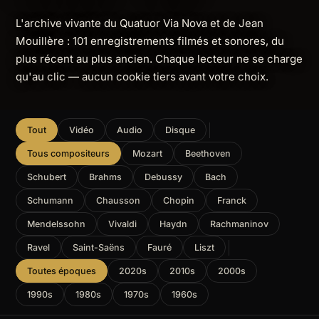
L'archive vivante du Quatuor Via Nova et de Jean
Mouillère : 101 enregistrements filmés et sonores, du
plus récent au plus ancien. Chaque lecteur ne se charge
qu'au clic — aucun cookie tiers avant votre choix.
Tout
Vidéo
Audio
Disque
Tous compositeurs
Mozart
Beethoven
Schubert
Brahms
Debussy
Bach
Schumann
Chausson
Chopin
Franck
Mendelssohn
Vivaldi
Haydn
Rachmaninov
Ravel
Saint-Saëns
Fauré
Liszt
Toutes époques
2020s
2010s
2000s
1990s
1980s
1970s
1960s