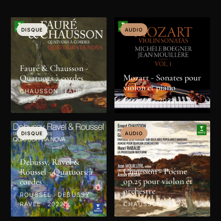
DISQUE
AUDIO
Fauré & Chausson -
Mozart - Sonates pour
Quatuors à cordes
violon et piano
CHAUSSON · FAURÉ ·
2022
MOZART · 2022
DISQUE
AUDIO
Debussy, Ravel &
Chausson - Poème
Roussel - Quatuors à
op.25 pour violon et
cordes
orchestre
ROUSSEL · DEBUSSY ·
RAVEL · 2022
CHAUSSON · 2022