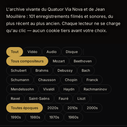
L'archive vivante du Quatuor Via Nova et de Jean
Mouillère : 101 enregistrements filmés et sonores, du
plus récent au plus ancien. Chaque lecteur ne se charge
qu'au clic — aucun cookie tiers avant votre choix.
Tout
Vidéo
Audio
Disque
Tous compositeurs
Mozart
Beethoven
Schubert
Brahms
Debussy
Bach
Schumann
Chausson
Chopin
Franck
Mendelssohn
Vivaldi
Haydn
Rachmaninov
Ravel
Saint-Saëns
Fauré
Liszt
Toutes époques
2020s
2010s
2000s
1990s
1980s
1970s
1960s