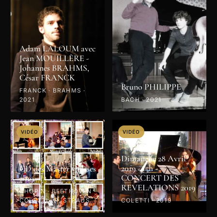
Adam LALOUM avec
Jean MOUILLÈRE -
Johannes BRAHMS,
César FRANCK
Bruno PHILIPPE
FRANCK · BRAHMS ·
2021
BACH · 2021
VIDÉO
VIDÉO
Dimanche 28 Avril
2019 - 15h -
CD des Master Classes
CONCERT DES
2019
REVELATIONS 2019
CHOPIN · BEETHOVEN ·
COLETTI · R. STRAUSS
COLETTI · 2019
· PROKOFIEV · MOZART