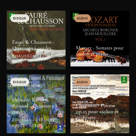
DISQUE
AUDIO
Fauré & Chausson -
Mozart - Sonates pour
Quatuors à cordes
violon et piano
CHAUSSON · FAURÉ ·
2022
MOZART · 2022
DISQUE
AUDIO
Debussy, Ravel &
Chausson - Poème
Roussel - Quatuors à
op.25 pour violon et
cordes
orchestre
ROUSSEL · DEBUSSY ·
RAVEL · 2022
CHAUSSON · 2022