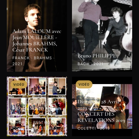
Adam LALOUM avec
Jean MOUILLÈRE -
Johannes BRAHMS,
César FRANCK
Bruno PHILIPPE
FRANCK · BRAHMS ·
2021
BACH · 2021
VIDÉO
VIDÉO
Dimanche 28 Avril
2019 - 15h -
CD des Master Classes
CONCERT DES
2019
REVELATIONS 2019
CHOPIN · BEETHOVEN ·
COLETTI · R. STRAUSS
COLETTI · 2019
· PROKOFIEV · MOZART