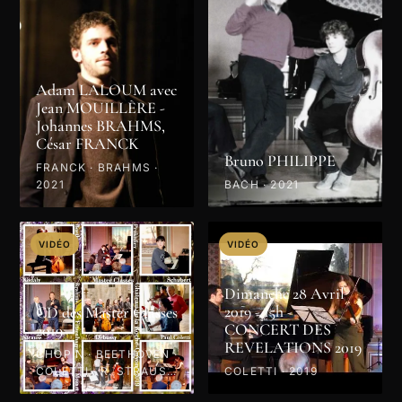
Adam LALOUM avec
Jean MOUILLÈRE -
Johannes BRAHMS,
César FRANCK
Bruno PHILIPPE
FRANCK · BRAHMS ·
2021
BACH · 2021
VIDÉO
VIDÉO
Dimanche 28 Avril
2019 - 15h -
CD des Master Classes
CONCERT DES
2019
REVELATIONS 2019
CHOPIN · BEETHOVEN ·
COLETTI · R. STRAUSS
COLETTI · 2019
· PROKOFIEV · MOZART