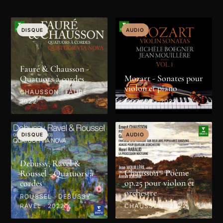
DISQUE
AUDIO
Fauré & Chausson -
Mozart - Sonates pour
Quatuors à cordes
violon et piano
CHAUSSON · FAURÉ ·
2022
MOZART · 2022
DISQUE
AUDIO
Debussy, Ravel &
Chausson - Poème
Roussel - Quatuors à
op.25 pour violon et
cordes
orchestre
ROUSSEL · DEBUSSY ·
RAVEL · 2022
CHAUSSON · 2022