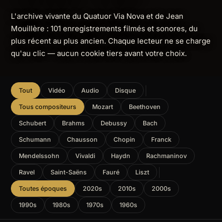
L'archive vivante du Quatuor Via Nova et de Jean
Mouillère : 101 enregistrements filmés et sonores, du
plus récent au plus ancien. Chaque lecteur ne se charge
qu'au clic — aucun cookie tiers avant votre choix.
Tout
Vidéo
Audio
Disque
Tous compositeurs
Mozart
Beethoven
Schubert
Brahms
Debussy
Bach
Schumann
Chausson
Chopin
Franck
Mendelssohn
Vivaldi
Haydn
Rachmaninov
Ravel
Saint-Saëns
Fauré
Liszt
Toutes époques
2020s
2010s
2000s
1990s
1980s
1970s
1960s