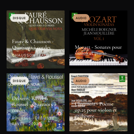
DISQUE
AUDIO
Fauré & Chausson -
Mozart - Sonates pour
Quatuors à cordes
violon et piano
CHAUSSON · FAURÉ ·
2022
MOZART · 2022
DISQUE
AUDIO
Debussy, Ravel &
Chausson - Poème
Roussel - Quatuors à
op.25 pour violon et
cordes
orchestre
ROUSSEL · DEBUSSY ·
RAVEL · 2022
CHAUSSON · 2022