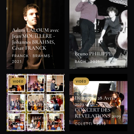
Adam LALOUM avec
Jean MOUILLÈRE -
Johannes BRAHMS,
César FRANCK
Bruno PHILIPPE
FRANCK · BRAHMS ·
2021
BACH · 2021
VIDÉO
VIDÉO
Dimanche 28 Avril
2019 - 15h -
CD des Master Classes
CONCERT DES
2019
REVELATIONS 2019
CHOPIN · BEETHOVEN ·
COLETTI · R. STRAUSS
COLETTI · 2019
· PROKOFIEV · MOZART