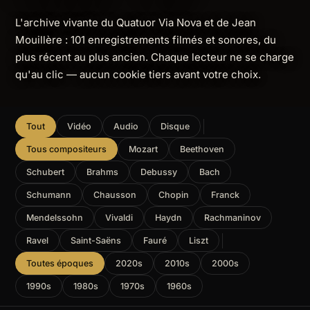
L'archive vivante du Quatuor Via Nova et de Jean
Mouillère : 101 enregistrements filmés et sonores, du
plus récent au plus ancien. Chaque lecteur ne se charge
qu'au clic — aucun cookie tiers avant votre choix.
Tout
Vidéo
Audio
Disque
Tous compositeurs
Mozart
Beethoven
Schubert
Brahms
Debussy
Bach
Schumann
Chausson
Chopin
Franck
Mendelssohn
Vivaldi
Haydn
Rachmaninov
Ravel
Saint-Saëns
Fauré
Liszt
Toutes époques
2020s
2010s
2000s
1990s
1980s
1970s
1960s