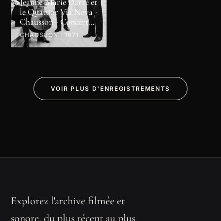
Jeanne-Marie Darré et
le Quatuor Via Nova -
Chausson - Concert
en ré majeur
CHAUSSON · 1971
VOIR PLUS D'ENREGISTREMENTS
Explorez l'archive filmée et
sonore, du plus récent au plus