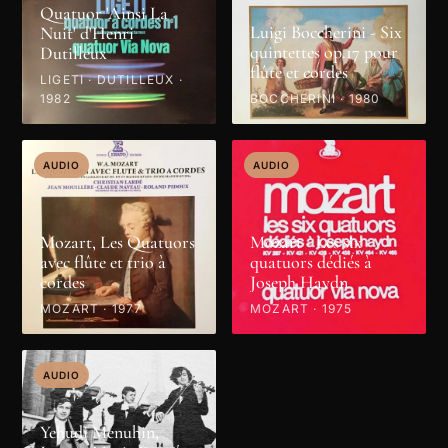
Quatuor 'Ainsi La
Luigi Boccherini - Six
Nuit' d'Henri
quintettes op.17 pour
Dutilleux
flûte et cordes
LIGETI · DUTILLEUX ·
1982
BOCCHERINI · 1980
AUDIO
AUDIO
Mozart, Les Quatuors
Mozart - Les six
avec flûte et trio à
quatuors dédiés à
cordes
Joseph Haydn
MOZART · 1977
MOZART · 1975
AUDIO
Yehudi Menuhin,