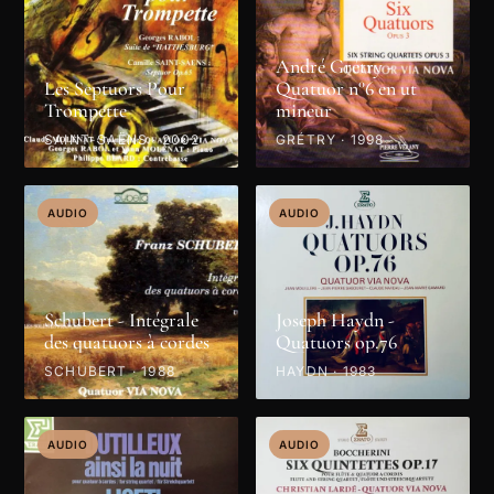
André Grétry -
Les Septuors Pour
Quatuor n°6 en ut
Trompette
mineur
SAINT-SAËNS · 2002
GRÉTRY · 1998
AUDIO
AUDIO
Schubert - Intégrale
Joseph Haydn -
des quatuors à cordes
Quatuors op.76
SCHUBERT · 1988
HAYDN · 1983
AUDIO
AUDIO