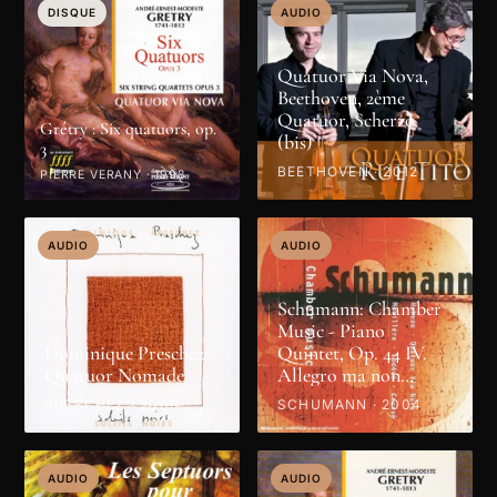
DISQUE
AUDIO
Quatuor Via Nova,
Beethoven, 2ème
Quatuor, Scherzo
Grétry : Six quatuors, op.
(bis)
3
BEETHOVEN · 2012
PIERRE VERANY · 1998
AUDIO
AUDIO
Schumann: Chamber
Music - Piano
Dominique Preschez -
Quintet, Op. 44 IV.
Quatuor Nomade
Allegro ma non
troppo
PRESCHEZ · 2006
SCHUMANN · 2004
AUDIO
AUDIO