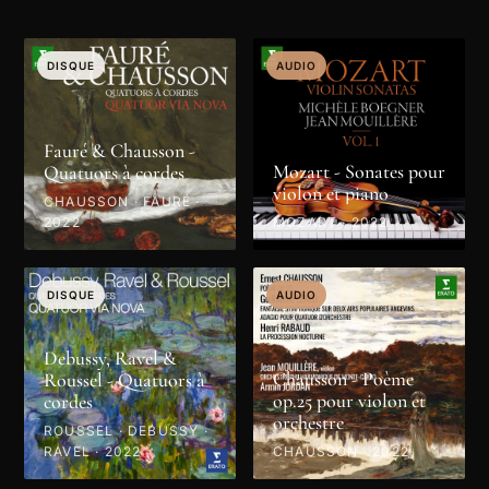
DISQUE
AUDIO
Fauré & Chausson -
Mozart - Sonates pour
Quatuors à cordes
violon et piano
CHAUSSON · FAURÉ ·
2022
MOZART · 2022
DISQUE
AUDIO
Debussy, Ravel &
Chausson - Poème
Roussel - Quatuors à
op.25 pour violon et
cordes
orchestre
ROUSSEL · DEBUSSY ·
RAVEL · 2022
CHAUSSON · 2022