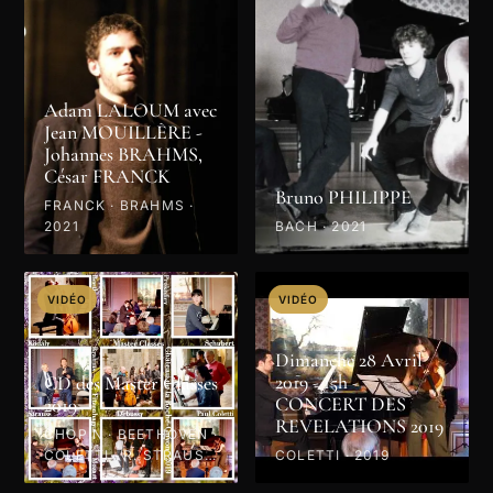
Adam LALOUM avec
Jean MOUILLÈRE -
Johannes BRAHMS,
César FRANCK
Bruno PHILIPPE
FRANCK · BRAHMS ·
2021
BACH · 2021
VIDÉO
VIDÉO
Dimanche 28 Avril
2019 - 15h -
CD des Master Classes
CONCERT DES
2019
REVELATIONS 2019
CHOPIN · BEETHOVEN ·
COLETTI · R. STRAUSS
COLETTI · 2019
· PROKOFIEV · MOZART