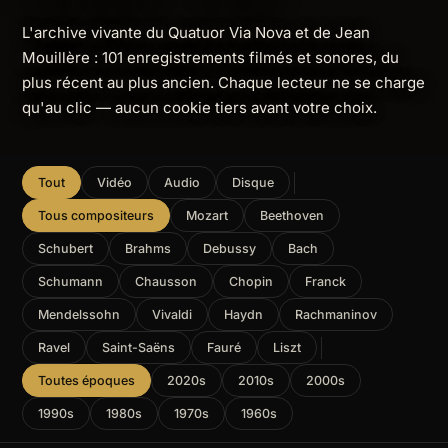
L'archive vivante du Quatuor Via Nova et de Jean
Mouillère : 101 enregistrements filmés et sonores, du
plus récent au plus ancien. Chaque lecteur ne se charge
qu'au clic — aucun cookie tiers avant votre choix.
Tout
Vidéo
Audio
Disque
Tous compositeurs
Mozart
Beethoven
Schubert
Brahms
Debussy
Bach
Schumann
Chausson
Chopin
Franck
Mendelssohn
Vivaldi
Haydn
Rachmaninov
Ravel
Saint-Saëns
Fauré
Liszt
Toutes époques
2020s
2010s
2000s
1990s
1980s
1970s
1960s