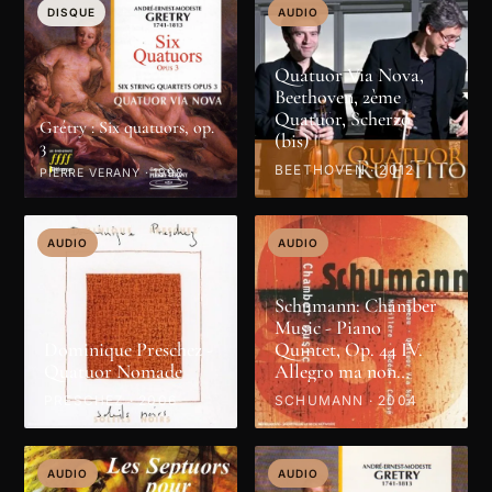
DISQUE
AUDIO
Quatuor Via Nova,
Beethoven, 2ème
Quatuor, Scherzo
Grétry : Six quatuors, op.
(bis)
3
BEETHOVEN · 2012
PIERRE VERANY · 1998
AUDIO
AUDIO
Schumann: Chamber
Music - Piano
Dominique Preschez -
Quintet, Op. 44 IV.
Quatuor Nomade
Allegro ma non
troppo
PRESCHEZ · 2006
SCHUMANN · 2004
AUDIO
AUDIO