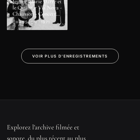
Jeanne-Marie Darré et
le Quatuor Via Nova -
Chausson - Concert
en ré majeur
CHAUSSON · 1971
VOIR PLUS D'ENREGISTREMENTS
Explorez l'archive filmée et
sonore, du plus récent au plus