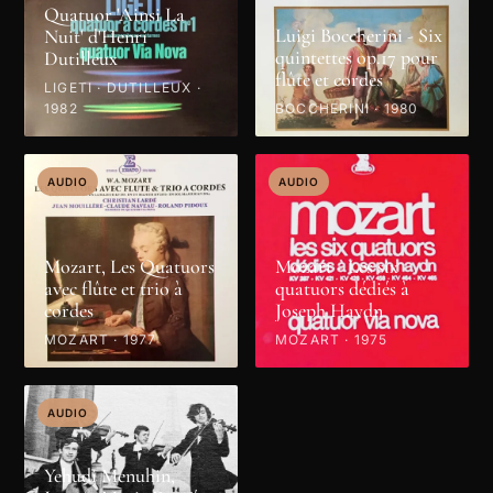
Quatuor 'Ainsi La
Luigi Boccherini - Six
Nuit' d'Henri
quintettes op.17 pour
Dutilleux
flûte et cordes
LIGETI · DUTILLEUX ·
1982
BOCCHERINI · 1980
AUDIO
AUDIO
Mozart, Les Quatuors
Mozart - Les six
avec flûte et trio à
quatuors dédiés à
cordes
Joseph Haydn
MOZART · 1977
MOZART · 1975
AUDIO
Yehudi Menuhin,