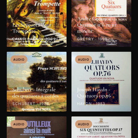
André Grétry -
Les Septuors Pour
Quatuor n°6 en ut
Trompette
mineur
SAINT-SAËNS · 2002
GRÉTRY · 1998
AUDIO
AUDIO
Schubert - Intégrale
Joseph Haydn -
des quatuors à cordes
Quatuors op.76
SCHUBERT · 1988
HAYDN · 1983
AUDIO
AUDIO