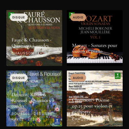
DISQUE
AUDIO
Fauré & Chausson -
Mozart - Sonates pour
Quatuors à cordes
violon et piano
CHAUSSON · FAURÉ ·
2022
MOZART · 2022
DISQUE
AUDIO
Debussy, Ravel &
Chausson - Poème
Roussel - Quatuors à
op.25 pour violon et
cordes
orchestre
ROUSSEL · DEBUSSY ·
RAVEL · 2022
CHAUSSON · 2022