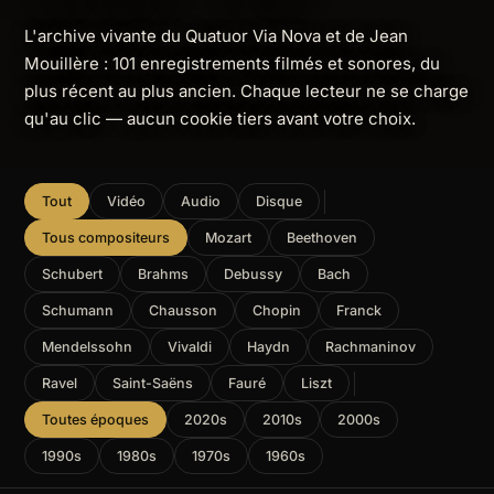
L'archive vivante du Quatuor Via Nova et de Jean
Mouillère : 101 enregistrements filmés et sonores, du
plus récent au plus ancien. Chaque lecteur ne se charge
qu'au clic — aucun cookie tiers avant votre choix.
Tout
Vidéo
Audio
Disque
Tous compositeurs
Mozart
Beethoven
Schubert
Brahms
Debussy
Bach
Schumann
Chausson
Chopin
Franck
Mendelssohn
Vivaldi
Haydn
Rachmaninov
Ravel
Saint-Saëns
Fauré
Liszt
Toutes époques
2020s
2010s
2000s
1990s
1980s
1970s
1960s