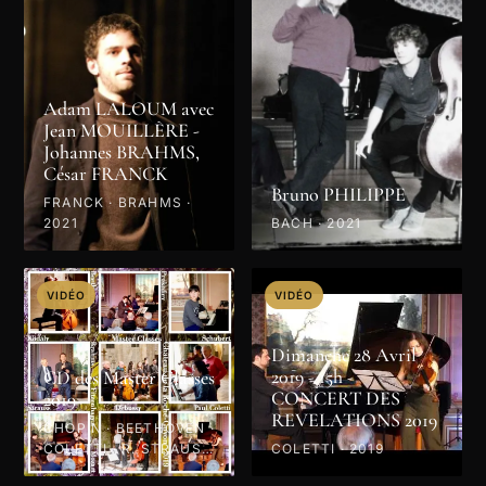
Adam LALOUM avec
Jean MOUILLÈRE -
Johannes BRAHMS,
César FRANCK
Bruno PHILIPPE
FRANCK · BRAHMS ·
2021
BACH · 2021
VIDÉO
VIDÉO
Dimanche 28 Avril
2019 - 15h -
CD des Master Classes
CONCERT DES
2019
REVELATIONS 2019
CHOPIN · BEETHOVEN ·
COLETTI · R. STRAUSS
COLETTI · 2019
· PROKOFIEV · MOZART