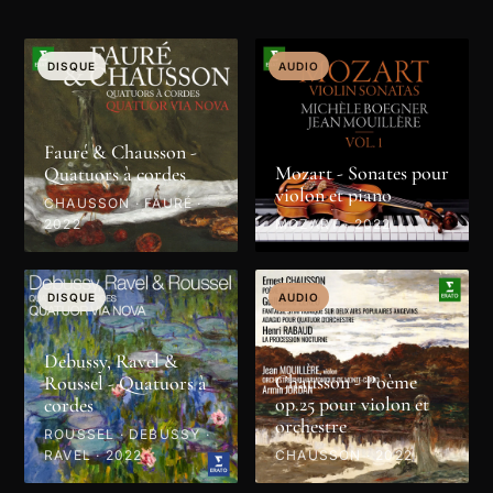
DISQUE
AUDIO
Fauré & Chausson -
Mozart - Sonates pour
Quatuors à cordes
violon et piano
CHAUSSON · FAURÉ ·
2022
MOZART · 2022
DISQUE
AUDIO
Debussy, Ravel &
Chausson - Poème
Roussel - Quatuors à
op.25 pour violon et
cordes
orchestre
ROUSSEL · DEBUSSY ·
RAVEL · 2022
CHAUSSON · 2022