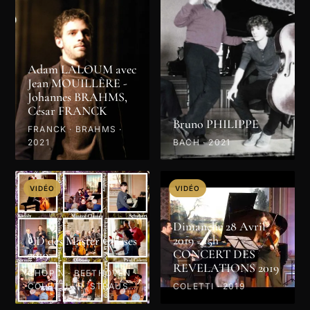
Adam LALOUM avec
Jean MOUILLÈRE -
Johannes BRAHMS,
César FRANCK
Bruno PHILIPPE
FRANCK · BRAHMS ·
2021
BACH · 2021
VIDÉO
VIDÉO
Dimanche 28 Avril
2019 - 15h -
CD des Master Classes
CONCERT DES
2019
REVELATIONS 2019
CHOPIN · BEETHOVEN ·
COLETTI · R. STRAUSS
COLETTI · 2019
· PROKOFIEV · MOZART