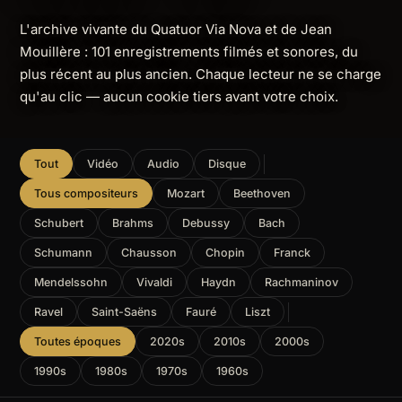
L'archive vivante du Quatuor Via Nova et de Jean
Mouillère : 101 enregistrements filmés et sonores, du
plus récent au plus ancien. Chaque lecteur ne se charge
qu'au clic — aucun cookie tiers avant votre choix.
Tout
Vidéo
Audio
Disque
Tous compositeurs
Mozart
Beethoven
Schubert
Brahms
Debussy
Bach
Schumann
Chausson
Chopin
Franck
Mendelssohn
Vivaldi
Haydn
Rachmaninov
Ravel
Saint-Saëns
Fauré
Liszt
Toutes époques
2020s
2010s
2000s
1990s
1980s
1970s
1960s