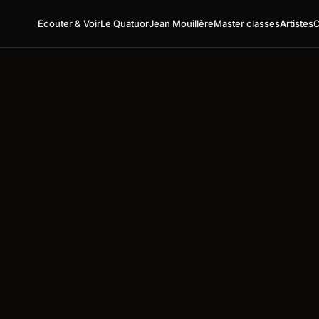
Écouter & Voir
Le Quatuor
Jean Mouillère
Master classes
Artistes
C