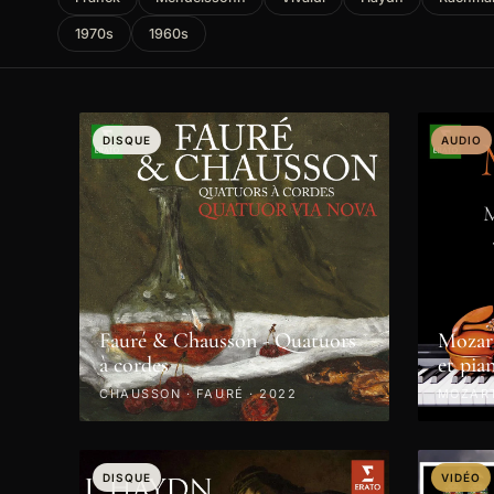
1970s
1960s
DISQUE
AUDIO
Fauré & Chausson - Quatuors
Mozart
à cordes
et pia
CHAUSSON · FAURÉ · 2022
MOZART
DISQUE
VIDÉO