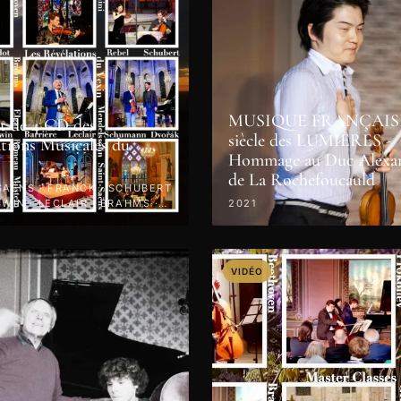
MUSIQUE FRANÇAISE
t de 4 CD des
siècle des LUMIÈRES -
tions Musicales du
Hommage au Duc Alexa
de La Rochefoucauld
SAËNS · FRANCK · SCHUBERT
HWIN · LECLAIR · BRAHMS ·
2021
NI · 2022
VIDÉO