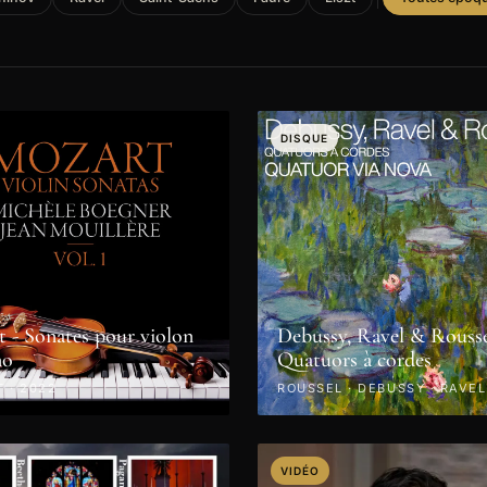
DISQUE
 - Sonates pour violon
Debussy, Ravel & Rousse
no
Quatuors à cordes
 · 2022
ROUSSEL · DEBUSSY · RAVEL
VIDÉO