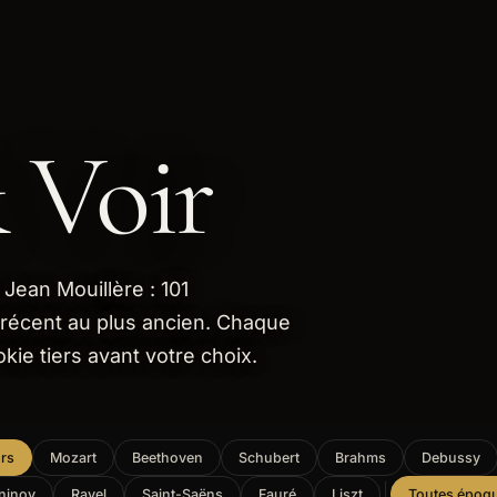
 Voir
Jean Mouillère : 101
 récent au plus ancien. Chaque
kie tiers avant votre choix.
rs
Mozart
Beethoven
Schubert
Brahms
Debussy
ninov
Ravel
Saint-Saëns
Fauré
Liszt
Toutes époq