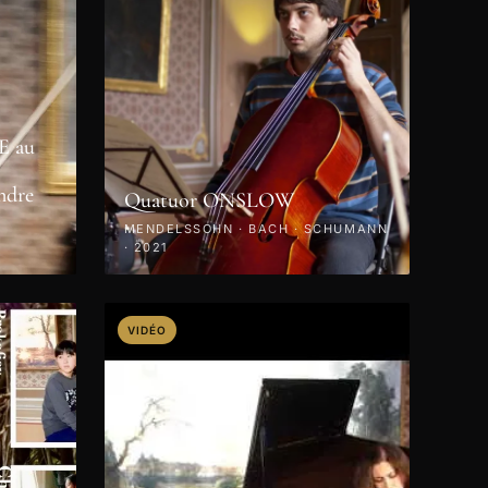
 au
ndre
Quatuor ONSLOW
MENDELSSOHN · BACH · SCHUMANN
· 2021
VIDÉO