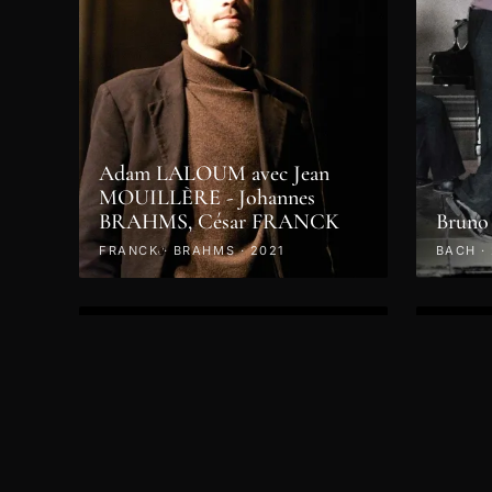
Adam LALOUM avec Jean
MOUILLÈRE - Johannes
BRAHMS, César FRANCK
Bruno
FRANCK · BRAHMS · 2021
BACH ·
VIDÉO
VIDÉO
Samedi 27 Avril 2019 - Concert
Vendre
- DU SOLO AU SEXTUOR A
Conce
CORDES
à Cor