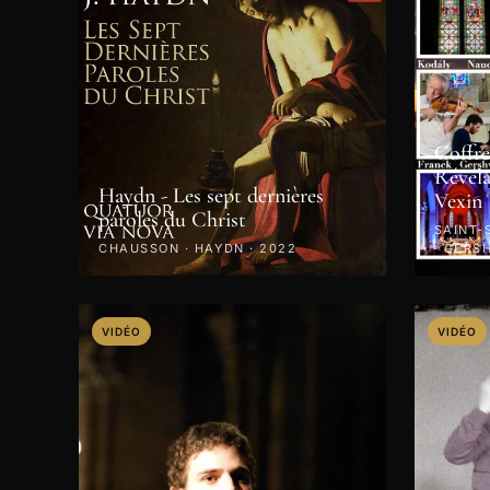
Coffre
Révéla
Haydn - Les sept dernières
Vexin
paroles du Christ
SAINT-
CHAUSSON · HAYDN · 2022
· GERS
PAGANI
VIDÉO
VIDÉO