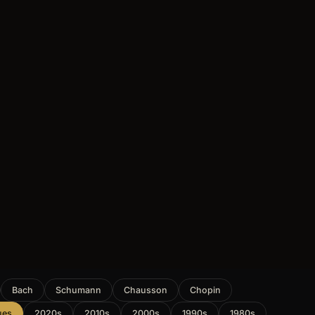
Bach
Schumann
Chausson
Chopin
ues
2020s
2010s
2000s
1990s
1980s