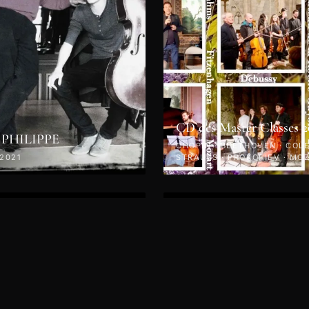
CD des Master Classes 2
 PHILIPPE
CHOPIN · BEETHOVEN · COLET
 2021
STRAUSS · PROKOFIEV · MOZ
KODÁLY · 2019
VIDÉO
di 26 Avril 2019 -
rt - Autour du Quatuor
Jeudi 25 avril 2019 - Conc
des
Le Piano en Fête