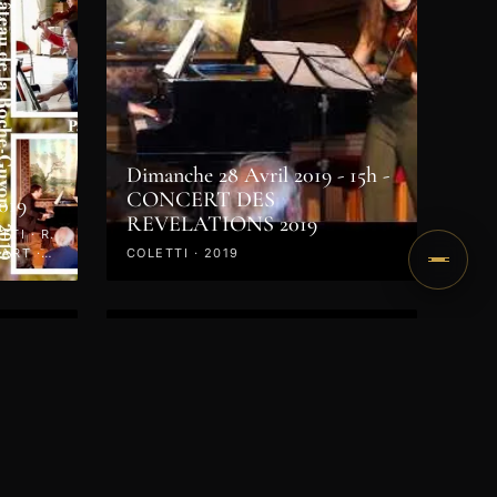
Dimanche 28 Avril 2019 - 15h -
CONCERT DES
019
REVELATIONS 2019
TI · R.
ART ·
COLETTI · 2019
VIDÉO
ert -
CD des Master Classes 2018
LISZT · CHOPIN · BACH ·