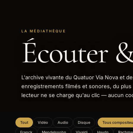
LA MÉDIATHÈQUE
Écouter &
L'archive vivante du Quatuor Via Nova et de 
enregistrements filmés et sonores, du plus
lecteur ne se charge qu'au clic — aucun coo
Tout
Vidéo
Audio
Disque
Tous compositeu
Franck
Mendelssohn
Vivaldi
Haydn
Rachma