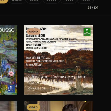
24 / 101
AUDIO
l -
Chausson - Poème op.25 pour
violon et orchestre
 · 2022
CHAUSSON · 2022
VIDÉO