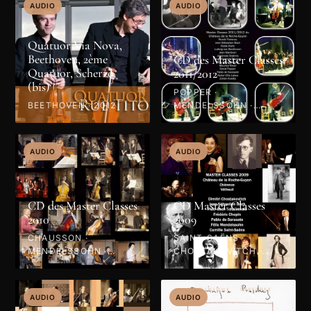
AUDIO
AUDIO
Quatuor Via Nova,
Beethoven, 2ème
CD des Master Classes
Quatuor, Scherzo
2011/2012
(bis)
POPPER ·
BEETHOVEN · 2012
MENDELSSOHN ·
VILLA-LOBOS · BACH ·
BRAHMS · BEETHOVEN
· RAVEL · SARASATE ·
AUDIO
AUDIO
KODÁLY · 2012
CD des Master Classes
CD Master Classes
2010
2009
CHAUSSON ·
SAINT-SAËNS ·
MENDELSSOHN ·
CHOSTAKOVITCH ·
SCHUBERT · HAENDEL
MENDELSSOHN ·
· PAGANINI · GLIÈRE ·
CHOPIN · BACH ·
SCHUMANN · 2010
SARASATE ·
AUDIO
AUDIO
TCHAÏKOVSKI · 2009