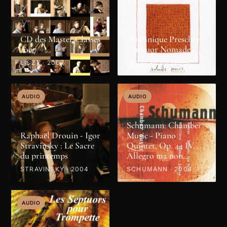
CD des Master Classes
Dominique Preschez -
2007
Quatuor Nomade
LISZT · 2007
PRESCHEZ · 2006
AUDIO
AUDIO
Schumann: Chamber
Raphaël Drouin - Igor
Music - Piano
Stravinsky : Le Sacre
Quintet, Op. 44 IV.
du printemps
Allegro ma non
troppo
STRAVINSKY · 2004
SCHUMANN · 2004
AUDIO