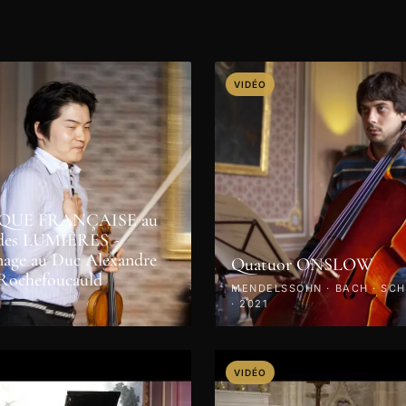
VIDÉO
QUE FRANÇAISE au
e des LUMIÈRES -
ge au Duc Alexandre
Quatuor ONSLOW
 Rochefoucauld
MENDELSSOHN · BACH · SC
· 2021
VIDÉO