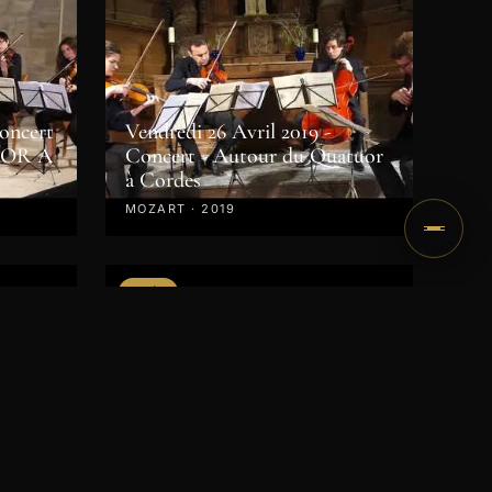
Concert
Vendredi 26 Avril 2019 -
UOR A
Concert - Autour du Quatuor
à Cordes
MOZART · 2019
VIDÉO
6h:
en
es
Dimanche 22 Avril 2018 à 15h /
Concert des Révélations
8
CHOPIN · 2018