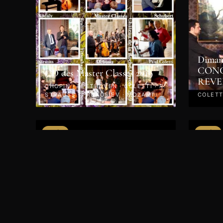
Dimanc
CONC
CD des Master Classes 2019
REVE
CHOPIN · BEETHOVEN · COLETTI · R.
STRAUSS · PROKOFIEV · MOZART ·
COLETTI
KODÁLY · 2019
VIDÉO
VIDÉO
Jeudi 25 avril 2019 - Concert -
CD des
Le Piano en Fête
LISZT ·
R. STRAUSS · 2019
RACHMA