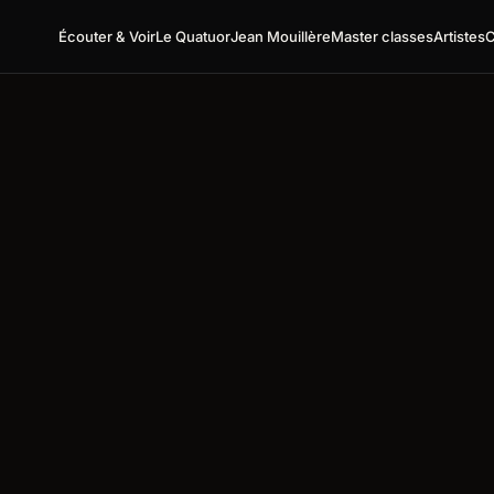
Écouter & Voir
Le Quatuor
Jean Mouillère
Master classes
Artistes
C