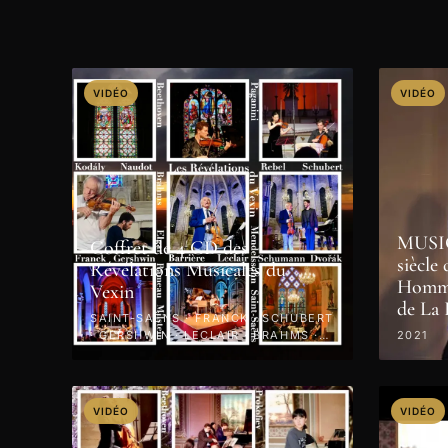
VIDÉO
VIDÉO
MUSI
Coffret de 4 CD des
siècl
Révélations Musicales du
Homma
Vexin
de La
SAINT-SAËNS · FRANCK · SCHUBERT
· GERSHWIN · LECLAIR · BRAHMS ·
2021
PAGANINI · 2022
VIDÉO
VIDÉO