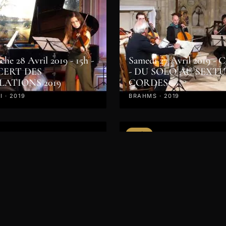
he 28 Avril 2019 - 15h -
Samedi 27 Avril 2019 - 
ERT DES
- DU SOLO AU SEXT
LATIONS 2019
CORDES
 · 2019
BRAHMS · 2019
VIDÉO
Dimanche 6 mai 2018 - 1
Concert des professeurs 
clôture des Master Class
 Master Classes 2018
2018
 CHOPIN · BACH ·
NINOV · MOZART · 2019
BRAHMS · BEETHOVEN · 201