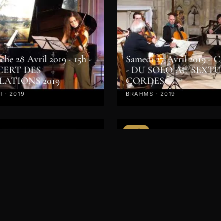
he 28 Avril 2019 - 15h -
Samedi 27 Avril 2019 - 
ERT DES
- DU SOLO AU SEXT
LATIONS 2019
CORDES
 · 2019
BRAHMS · 2019
VIDÉO
Dimanche 6 mai 2018 - 1
Concert des professeurs 
clôture des Master Class
 Master Classes 2018
2018
 CHOPIN · BACH ·
NINOV · MOZART · 2019
BRAHMS · BEETHOVEN · 201