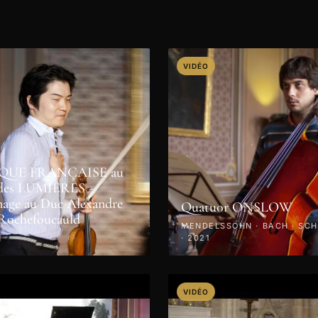
VIDÉO
QUE FRANÇAISE au
e des LUMIÈRES -
ge au Duc Alexandre
Quatuor ONSLOW
 Rochefoucauld
MENDELSSOHN · BACH · SC
· 2021
VIDÉO