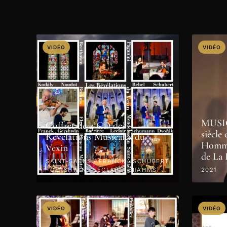
VIDÉO
VIDÉO
MUSI
Coffret de 4 CD des
siècl
Révélations Musicales du
Homma
Vexin
de La
SAINT-SAËNS · FRANCK · SCHUBERT
· GERSHWIN · LECLAIR · BRAHMS ·
2021
PAGANINI · 2022
VIDÉO
VIDÉO