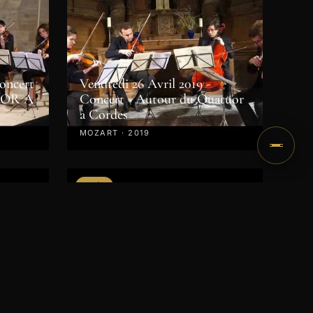
Concert
Vendredi 26 Avril 2019 -
UOR A
Concert - Autour du Quatuor
à Cordes
MOZART · 2019
VIDÉO
6h:
en
es
Dimanche 22 Avril 2018 à 15h /
Concert des Révélations
8
CHOPIN · 2018