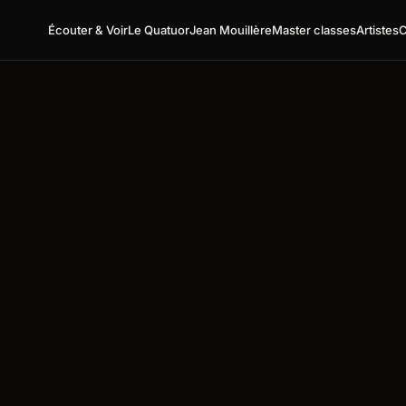
Écouter & Voir
Le Quatuor
Jean Mouillère
Master classes
Artistes
C