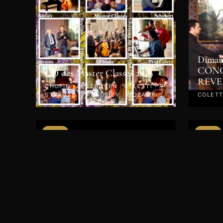
Dimanc
CONC
CD des Master Classes 2019
REVE
CHOPIN · BEETHOVEN · COLETTI · R.
STRAUSS · PROKOFIEV · MOZART ·
COLETTI
KODÁLY · 2019
VIDÉO
VIDÉO
Jeudi 25 avril 2019 - Concert -
CD des
Le Piano en Fête
LISZT ·
R. STRAUSS · 2019
RACHMA