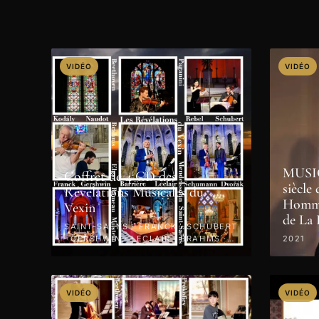
VIDÉO
VIDÉO
MUSI
Coffret de 4 CD des
siècl
Révélations Musicales du
Homma
Vexin
de La
SAINT-SAËNS · FRANCK · SCHUBERT
· GERSHWIN · LECLAIR · BRAHMS ·
2021
PAGANINI · 2022
VIDÉO
VIDÉO