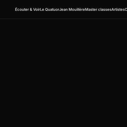
Écouter & Voir
Le Quatuor
Jean Mouillère
Master classes
Artistes
C