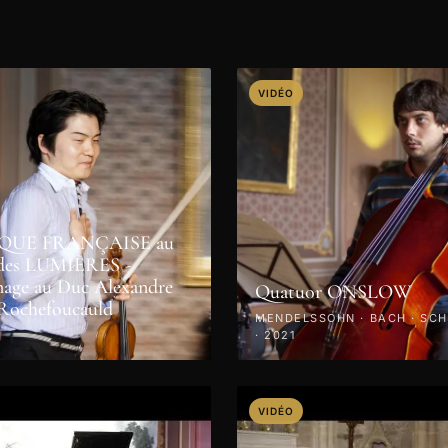
VIDÉO
QUE FRANÇAISE au
e des LUMIÈRES -
ge au Duc Alexandre
Quatuor ONSLOW
 Rochefoucauld
MENDELSSOHN · BACH · SC
· 2021
VIDÉO