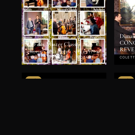
Dimanc
CONC
CD des Master Classes 2019
REVE
CHOPIN · BEETHOVEN · COLETTI · R.
STRAUSS · PROKOFIEV · MOZART ·
COLETTI
KODÁLY · 2019
VIDÉO
VIDÉO
Jeudi 25 avril 2019 - Concert -
CD des
Le Piano en Fête
LISZT ·
R. STRAUSS · 2019
RACHMA