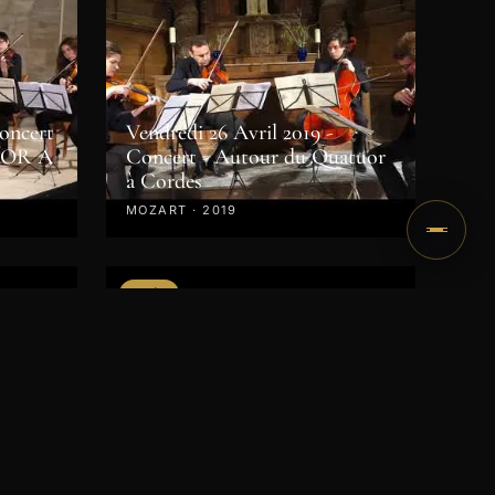
Concert
Vendredi 26 Avril 2019 -
UOR A
Concert - Autour du Quatuor
à Cordes
MOZART · 2019
VIDÉO
6h:
en
es
Dimanche 22 Avril 2018 à 15h /
Concert des Révélations
8
CHOPIN · 2018