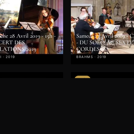
he 28 Avril 2019 - 15h -
Samedi 27 Avril 2019 - 
ERT DES
- DU SOLO AU SEXT
LATIONS 2019
CORDES
 · 2019
BRAHMS · 2019
VIDÉO
Dimanche 6 mai 2018 - 1
Concert des professeurs 
clôture des Master Class
 Master Classes 2018
2018
 CHOPIN · BACH ·
NINOV · MOZART · 2019
BRAHMS · BEETHOVEN · 201