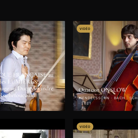
VIDÉO
QUE FRANÇAISE au
e des LUMIÈRES -
ge au Duc Alexandre
Quatuor ONSLOW
 Rochefoucauld
MENDELSSOHN · BACH · SC
· 2021
VIDÉO