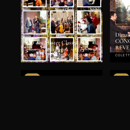
Dimanc
CONC
CD des Master Classes 2019
REVE
CHOPIN · BEETHOVEN · COLETTI · R.
STRAUSS · PROKOFIEV · MOZART ·
COLETTI
KODÁLY · 2019
VIDÉO
VIDÉO
Jeudi 25 avril 2019 - Concert -
CD des
Le Piano en Fête
LISZT ·
R. STRAUSS · 2019
RACHMA