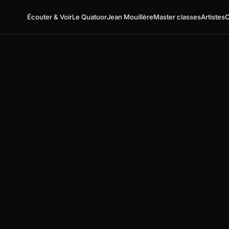
Écouter & Voir
Le Quatuor
Jean Mouillère
Master classes
Artistes
C