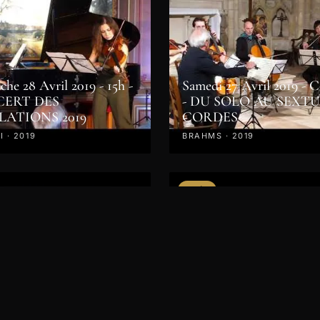
he 28 Avril 2019 - 15h -
Samedi 27 Avril 2019 - 
ERT DES
- DU SOLO AU SEXT
LATIONS 2019
CORDES
 · 2019
BRAHMS · 2019
VIDÉO
Dimanche 6 mai 2018 - 1
Concert des professeurs 
clôture des Master Class
 Master Classes 2018
2018
 CHOPIN · BACH ·
NINOV · MOZART · 2019
BRAHMS · BEETHOVEN · 201