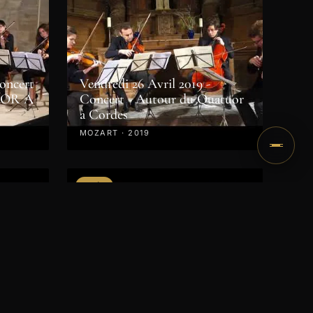
Concert
Vendredi 26 Avril 2019 -
UOR A
Concert - Autour du Quatuor
à Cordes
MOZART · 2019
VIDÉO
6h:
en
es
Dimanche 22 Avril 2018 à 15h /
Concert des Révélations
8
CHOPIN · 2018