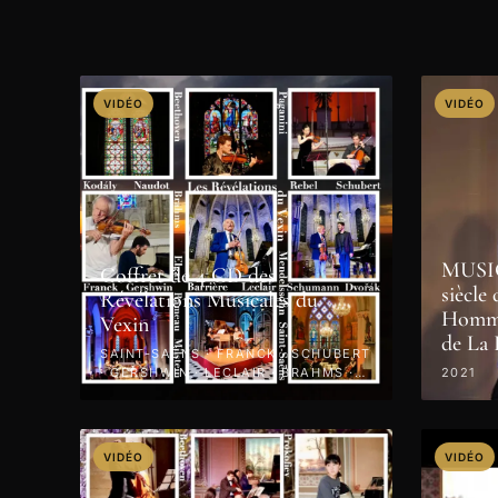
VIDÉO
VIDÉO
MUSI
Coffret de 4 CD des
siècl
Révélations Musicales du
Homma
Vexin
de La
SAINT-SAËNS · FRANCK · SCHUBERT
· GERSHWIN · LECLAIR · BRAHMS ·
2021
PAGANINI · 2022
VIDÉO
VIDÉO