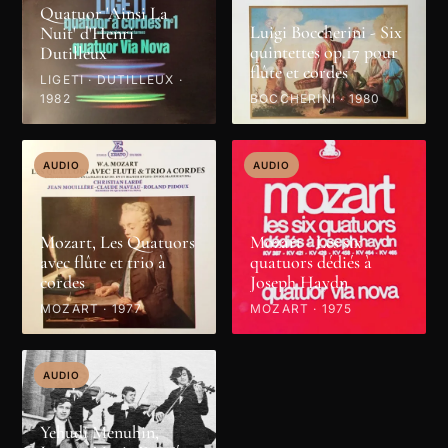
Quatuor 'Ainsi La
Luigi Boccherini - Six
Nuit' d'Henri
quintettes op.17 pour
Dutilleux
flûte et cordes
LIGETI · DUTILLEUX ·
1982
BOCCHERINI · 1980
AUDIO
AUDIO
Mozart, Les Quatuors
Mozart - Les six
avec flûte et trio à
quatuors dédiés à
cordes
Joseph Haydn
MOZART · 1977
MOZART · 1975
AUDIO
Yehudi Menuhin,