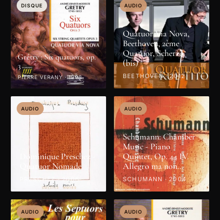
DISQUE
AUDIO
Quatuor Via Nova,
Beethoven, 2ème
Quatuor, Scherzo
Grétry : Six quatuors, op.
(bis)
3
BEETHOVEN · 2012
PIERRE VERANY · 1998
AUDIO
AUDIO
Schumann: Chamber
Music - Piano
Dominique Preschez -
Quintet, Op. 44 IV.
Quatuor Nomade
Allegro ma non
troppo
PRESCHEZ · 2006
SCHUMANN · 2004
AUDIO
AUDIO