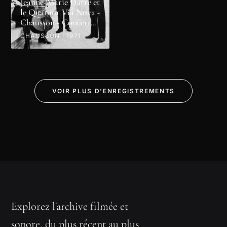
Jeanne-Marie Darré et
le Quatuor Via Nova -
Chausson - Concert
en ré majeur
CHAUSSON · 1971
VOIR PLUS D'ENREGISTREMENTS
Explorez l'archive filmée et
sonore, du plus récent au plus