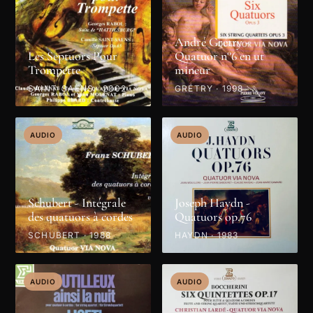
André Grétry -
Les Septuors Pour
Quatuor n°6 en ut
Trompette
mineur
SAINT-SAËNS · 2002
GRÉTRY · 1998
AUDIO
AUDIO
Schubert - Intégrale
Joseph Haydn -
des quatuors à cordes
Quatuors op.76
SCHUBERT · 1988
HAYDN · 1983
AUDIO
AUDIO