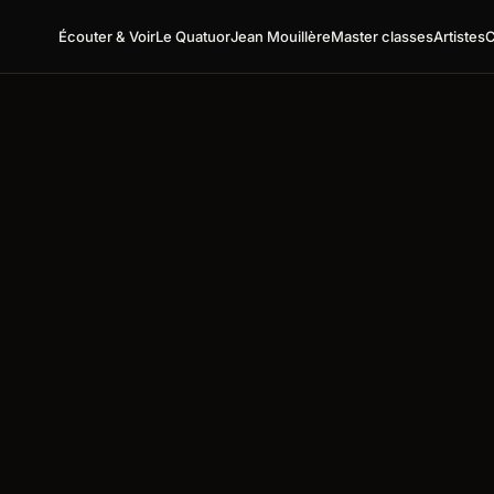
Écouter & Voir
Le Quatuor
Jean Mouillère
Master classes
Artistes
C