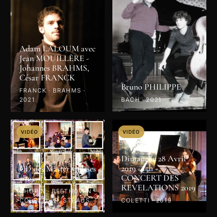
Adam LALOUM avec
Jean MOUILLÈRE -
Johannes BRAHMS,
César FRANCK
Bruno PHILIPPE
FRANCK · BRAHMS ·
2021
BACH · 2021
VIDÉO
VIDÉO
Dimanche 28 Avril
2019 - 15h -
CD des Master Classes
CONCERT DES
2019
REVELATIONS 2019
CHOPIN · BEETHOVEN ·
COLETTI · R. STRAUSS
COLETTI · 2019
· PROKOFIEV · MOZART