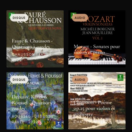
DISQUE
AUDIO
Fauré & Chausson -
Mozart - Sonates pour
Quatuors à cordes
violon et piano
CHAUSSON · FAURÉ ·
2022
MOZART · 2022
DISQUE
AUDIO
Debussy, Ravel &
Chausson - Poème
Roussel - Quatuors à
op.25 pour violon et
cordes
orchestre
ROUSSEL · DEBUSSY ·
RAVEL · 2022
CHAUSSON · 2022