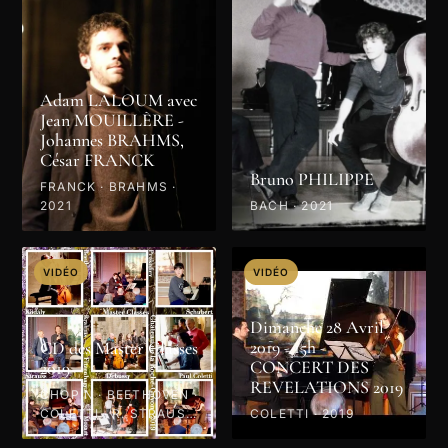
Adam LALOUM avec
Jean MOUILLÈRE -
Johannes BRAHMS,
César FRANCK
Bruno PHILIPPE
FRANCK · BRAHMS ·
2021
BACH · 2021
VIDÉO
VIDÉO
Dimanche 28 Avril
2019 - 15h -
CD des Master Classes
CONCERT DES
2019
REVELATIONS 2019
CHOPIN · BEETHOVEN ·
COLETTI · R. STRAUSS
COLETTI · 2019
· PROKOFIEV · MOZART