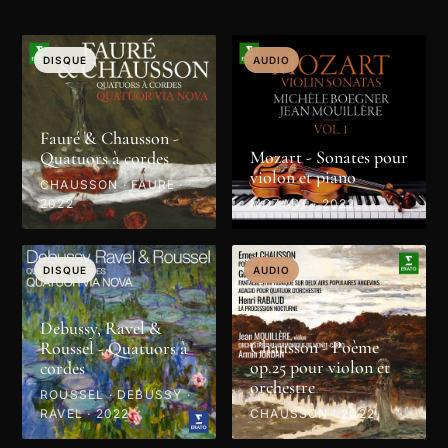
DISQUE
AUDIO
Fauré & Chausson -
Mozart - Sonates pour
Quatuors à cordes
violon et piano
CHAUSSON · FAURÉ ·
2022
MOZART · 2022
DISQUE
AUDIO
Debussy, Ravel &
Chausson - Poème
Roussel - Quatuors à
op.25 pour violon et
cordes
orchestre
ROUSSEL · DEBUSSY ·
RAVEL · 2022
CHAUSSON · 2022