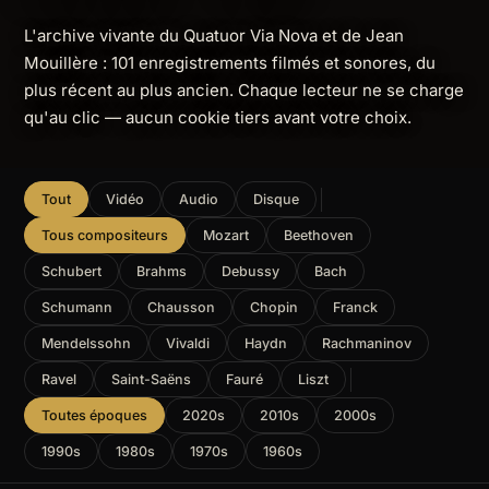
L'archive vivante du Quatuor Via Nova et de Jean
Mouillère : 101 enregistrements filmés et sonores, du
plus récent au plus ancien. Chaque lecteur ne se charge
qu'au clic — aucun cookie tiers avant votre choix.
Tout
Vidéo
Audio
Disque
Tous compositeurs
Mozart
Beethoven
Schubert
Brahms
Debussy
Bach
Schumann
Chausson
Chopin
Franck
Mendelssohn
Vivaldi
Haydn
Rachmaninov
Ravel
Saint-Saëns
Fauré
Liszt
Toutes époques
2020s
2010s
2000s
1990s
1980s
1970s
1960s