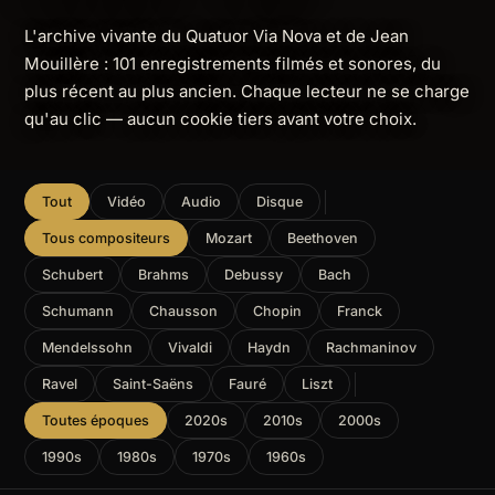
L'archive vivante du Quatuor Via Nova et de Jean
Mouillère : 101 enregistrements filmés et sonores, du
plus récent au plus ancien. Chaque lecteur ne se charge
qu'au clic — aucun cookie tiers avant votre choix.
Tout
Vidéo
Audio
Disque
Tous compositeurs
Mozart
Beethoven
Schubert
Brahms
Debussy
Bach
Schumann
Chausson
Chopin
Franck
Mendelssohn
Vivaldi
Haydn
Rachmaninov
Ravel
Saint-Saëns
Fauré
Liszt
Toutes époques
2020s
2010s
2000s
1990s
1980s
1970s
1960s