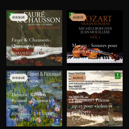
DISQUE
AUDIO
Fauré & Chausson -
Mozart - Sonates pour
Quatuors à cordes
violon et piano
CHAUSSON · FAURÉ ·
2022
MOZART · 2022
DISQUE
AUDIO
Debussy, Ravel &
Chausson - Poème
Roussel - Quatuors à
op.25 pour violon et
cordes
orchestre
ROUSSEL · DEBUSSY ·
RAVEL · 2022
CHAUSSON · 2022