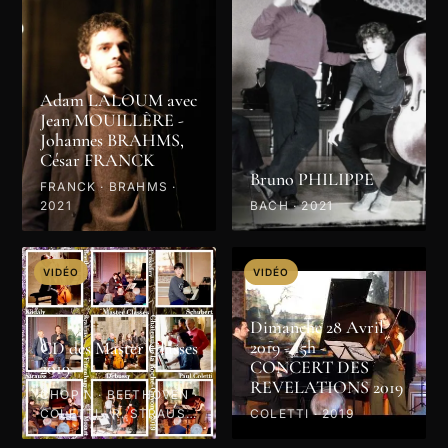
Adam LALOUM avec
Jean MOUILLÈRE -
Johannes BRAHMS,
César FRANCK
Bruno PHILIPPE
FRANCK · BRAHMS ·
2021
BACH · 2021
VIDÉO
VIDÉO
Dimanche 28 Avril
2019 - 15h -
CD des Master Classes
CONCERT DES
2019
REVELATIONS 2019
CHOPIN · BEETHOVEN ·
COLETTI · R. STRAUSS
COLETTI · 2019
· PROKOFIEV · MOZART