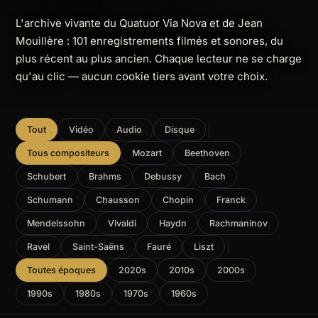
L'archive vivante du Quatuor Via Nova et de Jean
Mouillère : 101 enregistrements filmés et sonores, du
plus récent au plus ancien. Chaque lecteur ne se charge
qu'au clic — aucun cookie tiers avant votre choix.
Tout
Vidéo
Audio
Disque
Tous compositeurs
Mozart
Beethoven
Schubert
Brahms
Debussy
Bach
Schumann
Chausson
Chopin
Franck
Mendelssohn
Vivaldi
Haydn
Rachmaninov
Ravel
Saint-Saëns
Fauré
Liszt
Toutes époques
2020s
2010s
2000s
1990s
1980s
1970s
1960s