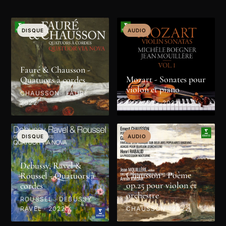
DISQUE
AUDIO
Fauré & Chausson -
Mozart - Sonates pour
Quatuors à cordes
violon et piano
CHAUSSON · FAURÉ ·
2022
MOZART · 2022
DISQUE
AUDIO
Debussy, Ravel &
Chausson - Poème
Roussel - Quatuors à
op.25 pour violon et
cordes
orchestre
ROUSSEL · DEBUSSY ·
RAVEL · 2022
CHAUSSON · 2022