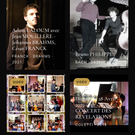
Adam LALOUM avec
Jean MOUILLÈRE -
Johannes BRAHMS,
César FRANCK
Bruno PHILIPPE
FRANCK · BRAHMS ·
2021
BACH · 2021
VIDÉO
VIDÉO
Dimanche 28 Avril
2019 - 15h -
CD des Master Classes
CONCERT DES
2019
REVELATIONS 2019
CHOPIN · BEETHOVEN ·
COLETTI · R. STRAUSS
COLETTI · 2019
· PROKOFIEV · MOZART