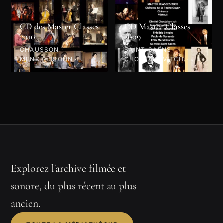
CD des Master Classes
CD Master Classes
2010
2009
CHAUSSON ·
SAINT-SAËNS ·
MENDELSSOHN ·
CHOSTAKOVITCH ·
SCHUBERT · HAENDEL
MENDELSSOHN ·
· PAGANINI · GLIÈRE ·
CHOPIN · BACH ·
SCHUMANN · 2010
SARASATE ·
TCHAÏKOVSKI · 2009
Explorez l'archive filmée et
sonore, du plus récent au plus
ancien.