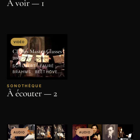
À voir — 1
VIDÉO
CD des Master Classes
2008
SCHUBERT · FAURÉ ·
BRAHMS · BEETHOVEN
· 2008
SONOTHÈQUE
À écouter — 2
AUDIO
AUDIO