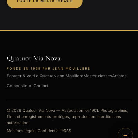
TOUTE LA MÉDIATHÈQUE
Quatuor Via Nova
FONDÉ EN 1968 PAR JEAN MOUILLÈRE
Écouter & Voir
Le Quatuor
Jean Mouillère
Master classes
Artistes
Compositeurs
Contact
© 2026 Quatuor Via Nova — Association loi 1901. Photographies,
films et enregistrements protégés, reproduction interdite sans
autorisation.
Mentions légales
Confidentialité
RSS