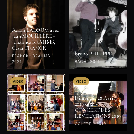
Adam LALOUM avec
Jean MOUILLÈRE -
Johannes BRAHMS,
César FRANCK
Bruno PHILIPPE
FRANCK · BRAHMS ·
2021
BACH · 2021
VIDÉO
VIDÉO
Dimanche 28 Avril
2019 - 15h -
CD des Master Classes
CONCERT DES
2019
REVELATIONS 2019
CHOPIN · BEETHOVEN ·
COLETTI · R. STRAUSS
COLETTI · 2019
· PROKOFIEV · MOZART