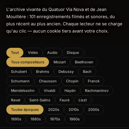
L'archive vivante du Quatuor Via Nova et de Jean
Mouillère : 101 enregistrements filmés et sonores, du
plus récent au plus ancien. Chaque lecteur ne se charge
qu'au clic — aucun cookie tiers avant votre choix.
Tout
Vidéo
Audio
Disque
Tous compositeurs
Mozart
Beethoven
Schubert
Brahms
Debussy
Bach
Schumann
Chausson
Chopin
Franck
Mendelssohn
Vivaldi
Haydn
Rachmaninov
Ravel
Saint-Saëns
Fauré
Liszt
Toutes époques
2020s
2010s
2000s
1990s
1980s
1970s
1960s