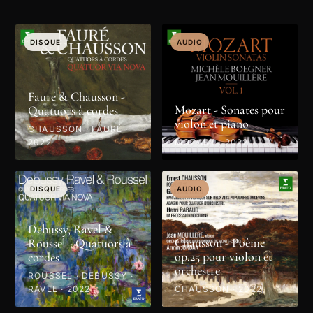
DISQUE
AUDIO
Fauré & Chausson -
Mozart - Sonates pour
Quatuors à cordes
violon et piano
CHAUSSON · FAURÉ ·
2022
MOZART · 2022
DISQUE
AUDIO
Debussy, Ravel &
Chausson - Poème
Roussel - Quatuors à
op.25 pour violon et
cordes
orchestre
ROUSSEL · DEBUSSY ·
RAVEL · 2022
CHAUSSON · 2022