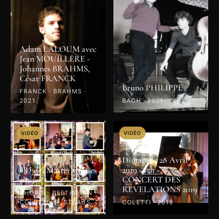
Adam LALOUM avec
Jean MOUILLÈRE -
Johannes BRAHMS,
César FRANCK
Bruno PHILIPPE
FRANCK · BRAHMS ·
2021
BACH · 2021
VIDÉO
VIDÉO
Dimanche 28 Avril
2019 - 15h -
CD des Master Classes
CONCERT DES
2019
REVELATIONS 2019
CHOPIN · BEETHOVEN ·
COLETTI · R. STRAUSS
COLETTI · 2019
· PROKOFIEV · MOZART