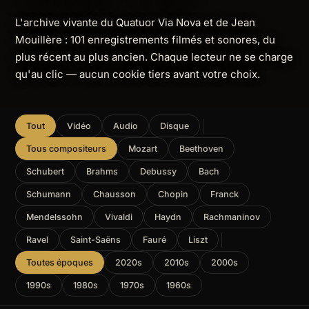
L'archive vivante du Quatuor Via Nova et de Jean
Mouillère : 101 enregistrements filmés et sonores, du
plus récent au plus ancien. Chaque lecteur ne se charge
qu'au clic — aucun cookie tiers avant votre choix.
Tout
Vidéo
Audio
Disque
Tous compositeurs
Mozart
Beethoven
Schubert
Brahms
Debussy
Bach
Schumann
Chausson
Chopin
Franck
Mendelssohn
Vivaldi
Haydn
Rachmaninov
Ravel
Saint-Saëns
Fauré
Liszt
Toutes époques
2020s
2010s
2000s
1990s
1980s
1970s
1960s