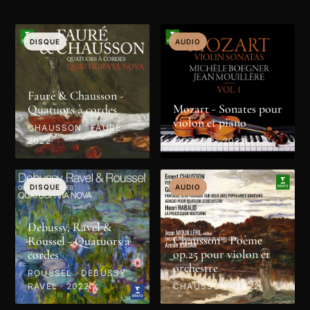
DISQUE
AUDIO
Fauré & Chausson -
Mozart - Sonates pour
Quatuors à cordes
violon et piano
CHAUSSON · FAURÉ ·
2022
MOZART · 2022
DISQUE
AUDIO
Debussy, Ravel &
Chausson - Poème
Roussel - Quatuors à
op.25 pour violon et
cordes
orchestre
ROUSSEL · DEBUSSY ·
RAVEL · 2022
CHAUSSON · 2022