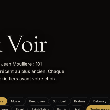
 Voir
Jean Mouillère : 101
 récent au plus ancien. Chaque
kie tiers avant votre choix.
rs
Mozart
Beethoven
Schubert
Brahms
Debussy
ninov
Ravel
Saint-Saëns
Fauré
Liszt
Toutes époq