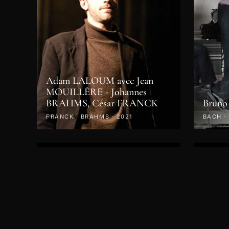
Adam LALOUM avec Jean
MOUILLÈRE - Johannes
BRAHMS, César FRANCK
Bruno
FRANCK · BRAHMS · 2021
BACH ·
VIDÉO
VIDÉO
Samedi 27 Avril 2019 - Concert
Vendre
- DU SOLO AU SEXTUOR A
Conce
CORDES
à Cor