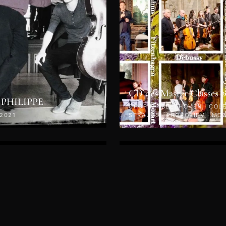
CD des Master Classes 2
 PHILIPPE
CHOPIN · BEETHOVEN · COLET
 2021
STRAUSS · PROKOFIEV · MOZ
KODÁLY · 2019
VIDÉO
di 26 Avril 2019 -
rt - Autour du Quatuor
Jeudi 25 avril 2019 - Conc
des
Le Piano en Fête