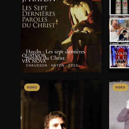
Coffre
Révéla
Haydn - Les sept dernières
Vexin
paroles du Christ
SAINT-
CHAUSSON · HAYDN · 2022
· GERS
PAGANI
VIDÉO
VIDÉO