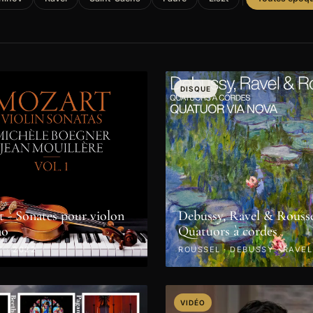
DISQUE
 - Sonates pour violon
Debussy, Ravel & Rousse
no
Quatuors à cordes
 · 2022
ROUSSEL · DEBUSSY · RAVEL
VIDÉO