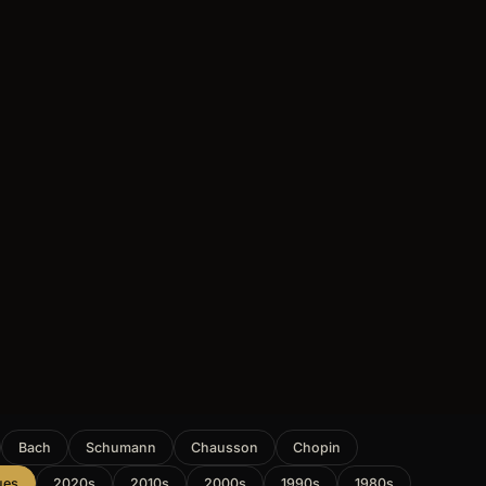
Bach
Schumann
Chausson
Chopin
ues
2020s
2010s
2000s
1990s
1980s