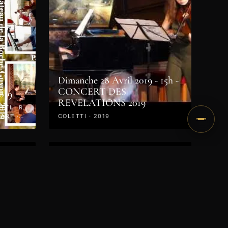
Dimanche 28 Avril 2019 - 15h -
CONCERT DES
019
REVELATIONS 2019
TI · R.
ART ·
COLETTI · 2019
VIDÉO
ert -
CD des Master Classes 2018
LISZT · CHOPIN · BACH ·