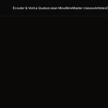
Écouter & Voir
Le Quatuor
Jean Mouillère
Master classes
Artistes
C