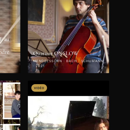
 au
ndre
Quatuor ONSLOW
MENDELSSOHN · BACH · SCHUMANN
· 2021
VIDÉO