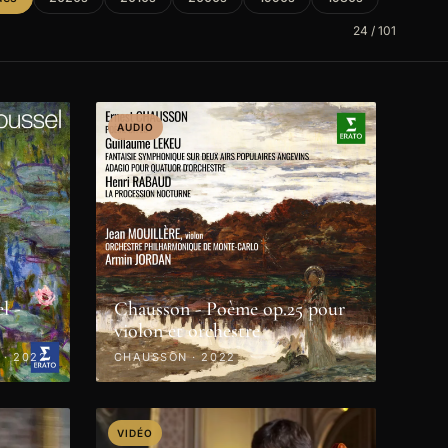
24 / 101
AUDIO
l -
Chausson - Poème op.25 pour
violon et orchestre
 · 2022
CHAUSSON · 2022
VIDÉO