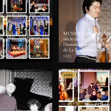
MUSIQUE FRANÇAISE
t de 4 CD des
siècle des LUMIÈRES -
tions Musicales du
Hommage au Duc Alexa
de La Rochefoucauld
SAËNS · FRANCK · SCHUBERT
HWIN · LECLAIR · BRAHMS ·
2021
NI · 2022
VIDÉO