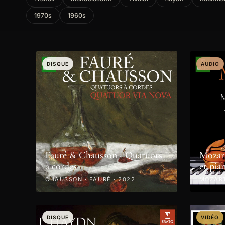
1970s
1960s
DISQUE
AUDIO
Fauré & Chausson - Quatuors
Mozart
à cordes
et pia
CHAUSSON · FAURÉ · 2022
MOZART
DISQUE
VIDÉO