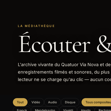
LA MÉDIATHÈQUE
Écouter &
L'archive vivante du Quatuor Via Nova et de 
enregistrements filmés et sonores, du plus
lecteur ne se charge qu'au clic — aucun coo
Tout
Vidéo
Audio
Disque
Tous compositeu
Franck
Mendelssohn
Vivaldi
Haydn
Rachma