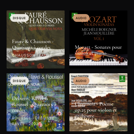
DISQUE
AUDIO
Fauré & Chausson -
Mozart - Sonates pour
Quatuors à cordes
violon et piano
CHAUSSON · FAURÉ ·
2022
MOZART · 2022
DISQUE
AUDIO
Debussy, Ravel &
Chausson - Poème
Roussel - Quatuors à
op.25 pour violon et
cordes
orchestre
ROUSSEL · DEBUSSY ·
RAVEL · 2022
CHAUSSON · 2022