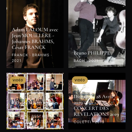
Adam LALOUM avec
Jean MOUILLÈRE -
Johannes BRAHMS,
César FRANCK
Bruno PHILIPPE
FRANCK · BRAHMS ·
2021
BACH · 2021
VIDÉO
VIDÉO
Dimanche 28 Avril
2019 - 15h -
CD des Master Classes
CONCERT DES
2019
REVELATIONS 2019
CHOPIN · BEETHOVEN ·
COLETTI · R. STRAUSS
COLETTI · 2019
· PROKOFIEV · MOZART