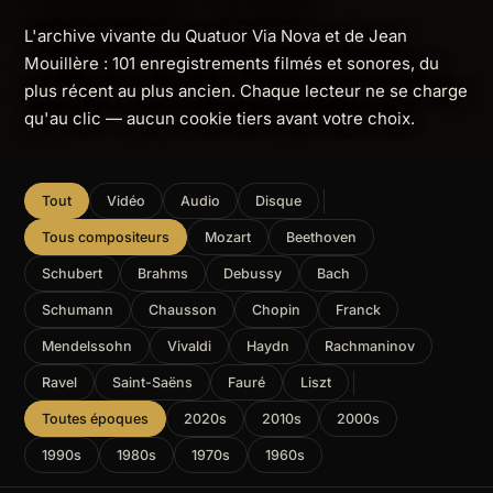
L'archive vivante du Quatuor Via Nova et de Jean
Mouillère : 101 enregistrements filmés et sonores, du
plus récent au plus ancien. Chaque lecteur ne se charge
qu'au clic — aucun cookie tiers avant votre choix.
Tout
Vidéo
Audio
Disque
Tous compositeurs
Mozart
Beethoven
Schubert
Brahms
Debussy
Bach
Schumann
Chausson
Chopin
Franck
Mendelssohn
Vivaldi
Haydn
Rachmaninov
Ravel
Saint-Saëns
Fauré
Liszt
Toutes époques
2020s
2010s
2000s
1990s
1980s
1970s
1960s